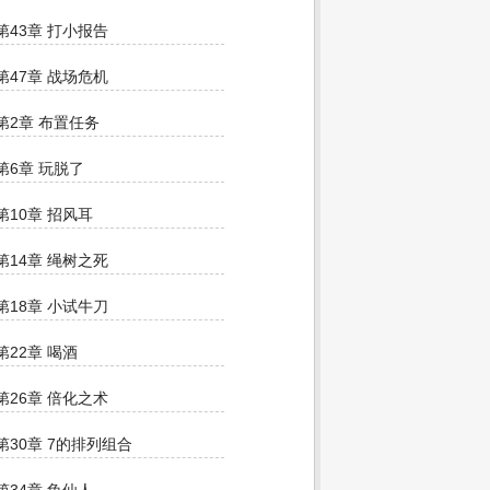
第43章 打小报告
第47章 战场危机
第2章 布置任务
第6章 玩脱了
第10章 招风耳
第14章 绳树之死
第18章 小试牛刀
第22章 喝酒
第26章 倍化之术
第30章 7的排列组合