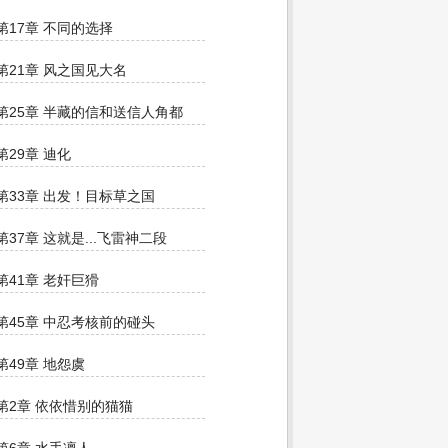
第17章 不同的选择
第21章 风之国见大名
第25章 半藏的信和送信人角都
第29章 迪化
第33章 出发！目标草之国
第37章 这就是...飞雷神二段
第41章 老奸巨猾
第45章 中忍考核前的碰头
第49章 地怨虞
第2章 依依惜别的猫猫