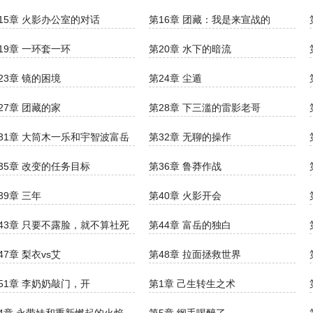
15章 火影办公室的对话
第16章 团藏：我是来宣战的
19章 一环套一环
第20章 水下的暗流
23章 镜的困境
第24章 尘遁
27章 团藏的家
第28章 下三滥的雷影老哥
31章 大筒木一乐和宇智波富岳
第32章 无聊的操作
35章 改变的任务目标
第36章 鲁莽作战
39章 三年
第40章 火影开会
43章 只要不露脸，就不算社死
第44章 富岳的独白
47章 梨衣vs艾
第48章 拉面拯救世界
51章 李奶奶敲门，开
第1章 己生转生之术