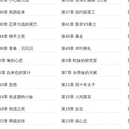
32章 小心眼儿怪
第33章 焦头烂额猿飞日斩
36章 风雨欲来
第37章 括约肌罢工
40章 忍界大战的尾巴
第41章 梨衣VS黄土
44章 纲手之死
第45章 暴走
48章 青春，贝贝贝
第49章 木叶葬礼
2章 琳的心思
第3章 蛇妹的研究室
6章 自来也的算计
第7章 永带妹的天赋
10章 忽悠
第11章 四十年太子
14章 焦皮腊肉小妹
第15章 人间真实
18章 朔茂之死
第19章 反击
22章 两级反转
第23章 搞心态