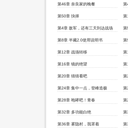
第46章 奈良家的晚餐
第
第50章 抉择
第
第4章 敌军，还有三天到达战场
第
第8章 半藏2.0使用说明书
第
第12章 战场转移
第
第16章 镜的绝望
第
第20章 猜猜看吧
第
第24章 集中一点，登峰造极
第
第28章 咆哮吧！青春
第
第32章 多功能白绝
第
第36章 雾隐村，我罩着
第