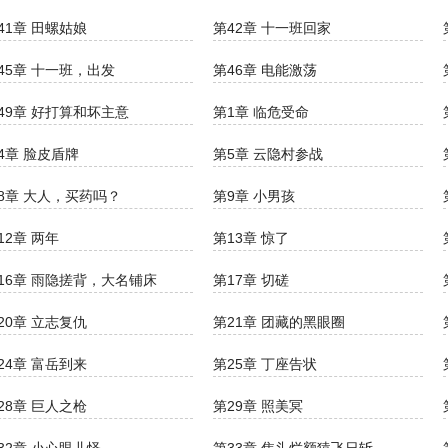
41章 田螺姑娘
第42章 十一班回家
45章 十一班，出发
第46章 电能激荡
49章 好打算和坏主意
第1章 临危受命
4章 脸皮盾牌
第5章 云隐村参战
8章 大人，买药吗？
第9章 小男孩
12章 两年
第13章 惊了
16章 雨隐搓背，大名铺床
第17章 切磋
20章 立志复仇
第21章 团藏的黑眼圈
24章 富岳到来
第25章 丁座告状
28章 巨人之枪
第29章 照美冥