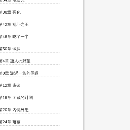
第34章 龟仙人
第38章 强化
第42章 乱斗之王
第46章 吃了一半
第50章 试探
第4章 凛人の野望
第8章 漩涡一族的偶遇
第12章 密谈
第16章 团藏的计划
第20章 内忧外患
第24章 落幕