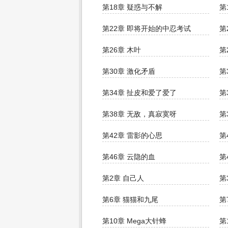
第18章 疑惑与不解
第
第22章 即将开始的中忍考试
第
第26章 木叶
第
第30章 激化矛盾
第
第34章 扯皮和爱了爱了
第
第38章 无敌，真寂寞呀
第
第42章 雷影的心思
第
第46章 云隐的血
第
第2章 自己人
第
第6章 猫猫和九尾
第
第10章 Mega大针蜂
第