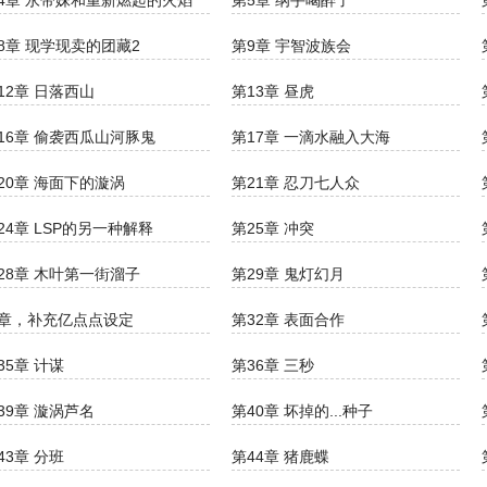
4章 永带妹和重新燃起的火焰
第5章 纲手喝醉了
8章 现学现卖的团藏2
第9章 宇智波族会
12章 日落西山
第13章 昼虎
16章 偷袭西瓜山河豚鬼
第17章 一滴水融入大海
20章 海面下的漩涡
第21章 忍刀七人众
24章 LSP的另一种解释
第25章 冲突
28章 木叶第一街溜子
第29章 鬼灯幻月
章，补充亿点点设定
第32章 表面合作
35章 计谋
第36章 三秒
39章 漩涡芦名
第40章 坏掉的...种子
43章 分班
第44章 猪鹿蝶