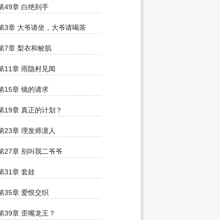
第49章 白绝到手
第3章 大爷请坐，大爷请喝茶
第7章 梨衣和鲛肌
第11章 雨隐村见闻
第15章 镜的请求
第19章 真正的计划？
第23章 理发师凛人
第27章 别叫我二爷爷
第31章 套娃
第35章 爱恨交织
第39章 歪嘴龙王？