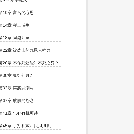
第6章 水手凛人
第10章 富岳的心思
第14章 秽土转生
第18章 问题儿童
第22章 被袭击的九尾人柱力
第26章 不作死还能叫不死之身？
第30章 鬼灯幻月2
第33章 突袭涡潮村
第37章 鲛肌的怨念
第41章 忠心有机可趁
第45章 手打和戴和贝贝贝贝