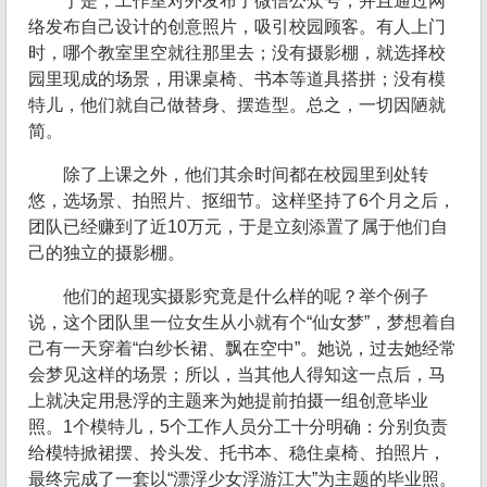
于是，工作室对外发布了微信公众号，并且通过网
络发布自己设计的创意照片，吸引校园顾客。有人上门
时，哪个教室里空就往那里去；没有摄影棚，就选择校
园里现成的场景，用课桌椅、书本等道具搭拼；没有模
特儿，他们就自己做替身、摆造型。总之，一切因陋就
简。
除了上课之外，他们其余时间都在校园里到处转
悠，选场景、拍照片、抠细节。这样坚持了6个月之后，
团队已经赚到了近10万元，于是立刻添置了属于他们自
己的独立的摄影棚。
他们的超现实摄影究竟是什么样的呢？举个例子
说，这个团队里一位女生从小就有个“仙女梦”，梦想着自
己有一天穿着“白纱长裙、飘在空中”。她说，过去她经常
会梦见这样的场景；所以，当其他人得知这一点后，马
上就决定用悬浮的主题来为她提前拍摄一组创意毕业
照。1个模特儿，5个工作人员分工十分明确：分别负责
给模特掀裙摆、拎头发、托书本、稳住桌椅、拍照片，
最终完成了一套以“漂浮少女浮游江大”为主题的毕业照。