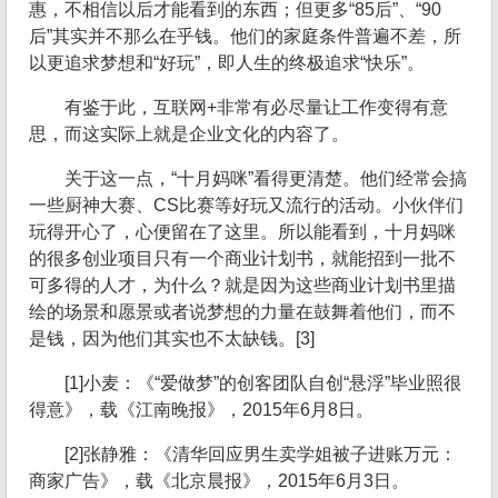
惠，不相信以后才能看到的东西；但更多“85后”、“90
后”其实并不那么在乎钱。他们的家庭条件普遍不差，所
以更追求梦想和“好玩”，即人生的终极追求“快乐”。
有鉴于此，互联网+非常有必尽量让工作变得有意
思，而这实际上就是企业文化的内容了。
关于这一点，“十月妈咪”看得更清楚。他们经常会搞
一些厨神大赛、CS比赛等好玩又流行的活动。小伙伴们
玩得开心了，心便留在了这里。所以能看到，十月妈咪
的很多创业项目只有一个商业计划书，就能招到一批不
可多得的人才，为什么？就是因为这些商业计划书里描
绘的场景和愿景或者说梦想的力量在鼓舞着他们，而不
是钱，因为他们其实也不太缺钱。[3]
[1]小麦：《“爱做梦”的创客团队自创“悬浮”毕业照很
得意》，载《江南晚报》，2015年6月8日。
[2]张静雅：《清华回应男生卖学姐被子进账万元：
商家广告》，载《北京晨报》，2015年6月3日。