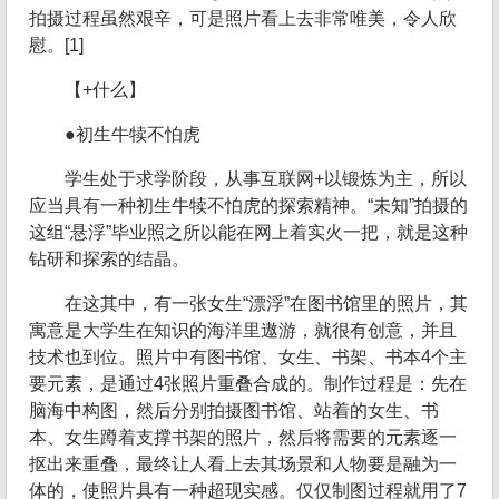
拍摄过程虽然艰辛，可是照片看上去非常唯美，令人欣
慰。[1]
【+什么】
●初生牛犊不怕虎
学生处于求学阶段，从事互联网+以锻炼为主，所以
应当具有一种初生牛犊不怕虎的探索精神。“未知”拍摄的
这组“悬浮”毕业照之所以能在网上着实火一把，就是这种
钻研和探索的结晶。
在这其中，有一张女生“漂浮”在图书馆里的照片，其
寓意是大学生在知识的海洋里遨游，就很有创意，并且
技术也到位。照片中有图书馆、女生、书架、书本4个主
要元素，是通过4张照片重叠合成的。制作过程是：先在
脑海中构图，然后分别拍摄图书馆、站着的女生、书
本、女生蹲着支撑书架的照片，然后将需要的元素逐一
抠出来重叠，最终让人看上去其场景和人物要是融为一
体的，使照片具有一种超现实感。仅仅制图过程就用了7