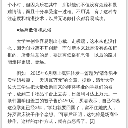
个小时，但因为乐在其中，所以他们不但没有烦躁和畏
难情绪，而且十分享受这一过程。不用说，有了这种专
注态度和精湛技术，以后无论做什么都容易成功。
●远离低俗和恶俗
大学生创业容易别出心裁、走极端，这本来也没什
么，因为创业离不开创新，而创新本来就是没有条条框
框的。所要注意的是，要远离低俗和恶俗，以后的路才
能走得更稳、更远。
例如，2015年6月网上疯狂转发一篇题为“清华男生
卖学姐被褥，一天进账万元”的文章。据称，清华大学一
位大三学生把大量收购而来的即将毕业的学姐们的被
子，放到二手物品平台上去卖，日盈利可达上万元。一
条韩国学姐盖过的被子售价450元，买者表示，自己仰慕
这位学姐已经3年，“学姐就要回国了，留不住她的人，
好歹留床被子作个念想。”可事后证明，这纯粹是场商业
炒作。这样的炒作方式，就有点恶俗了。[2]