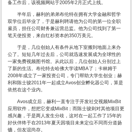
备工作后，该视频网站于2005年2月正式上线。
半年后，赫利的弟弟布伦特在拥有大学金融和哲学
双学位后毕业了，于是赫利聘请他为公司的第一位全职
雇员，担任公司财务兼运营总监。他为公司找到了第一
笔天使投资，来自红杉资本的350万美元。
于是，几位创始人有条件从地下室搬到地面上来办
公了。短短几年过去后，公司就迅速发展成为全球性的
一家免费视频图书馆。从此以后，几位创始人分别过上
了新的生活。布伦特去哈佛大学读MBA了；卡林姆于
2008年成立了一家投资公司，专门帮助大学生创业；赫
利和陈士骏2011年一起成立Avos创业孵化器公司，算是
依然在这个业内。
Avos成立后，赫利一直专注于开发社交视频MixBit
应用软件，想把它变成MixBit；而陈士骏则对其他项目更
感兴趣，于是两人发生分歧，这对在一起工作了15年的
好伙伴终于在2013年夏天因项目未来定位不同而分道扬
镳，但友谊尚存。