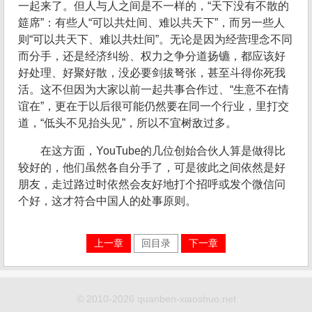
一起来了。但人与人之间是不一样的，“天下没有不散的
筵席”：有些人“可以共灶间、难以共天下”，而另一些人
则“可以共天下、难以共灶间”。无论是因为经营理念不同
而分手，还是经济纠纷、权力之争分道扬镳，都应该好
好处理、好聚好散，没必要剑拔弩张，甚至斗得你死我
活。这不但因为大家以前一起共事合作过、“生意不在情
谊在”，更在于以后很可能仍然要在同一个行业，里打交
道，“低头不见抬头见”，所以不宜树敌过多。
在这方面，YouTube的几位创始合伙人算是做得比
较好的，他们虽然各自分手了，可是彼此之间依然是好
朋友，走过路过时依然会友好地打个招呼或发个微信问
个好，这才符合中国人的处事原则。
上一章
回目录
下一章
© 2010-2026 quanben-xiaoshuo.net