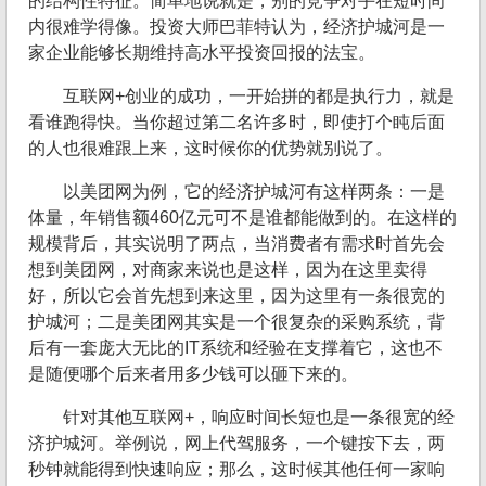
的结构性特征。简单地说就是，别的竞争对手在短时间
内很难学得像。投资大师巴菲特认为，经济护城河是一
家企业能够长期维持高水平投资回报的法宝。
互联网+创业的成功，一开始拼的都是执行力，就是
看谁跑得快。当你超过第二名许多时，即使打个盹后面
的人也很难跟上来，这时候你的优势就别说了。
以美团网为例，它的经济护城河有这样两条：一是
体量，年销售额460亿元可不是谁都能做到的。在这样的
规模背后，其实说明了两点，当消费者有需求时首先会
想到美团网，对商家来说也是这样，因为在这里卖得
好，所以它会首先想到来这里，因为这里有一条很宽的
护城河；二是美团网其实是一个很复杂的采购系统，背
后有一套庞大无比的IT系统和经验在支撑着它，这也不
是随便哪个后来者用多少钱可以砸下来的。
针对其他互联网+，响应时间长短也是一条很宽的经
济护城河。举例说，网上代驾服务，一个键按下去，两
秒钟就能得到快速响应；那么，这时候其他任何一家响