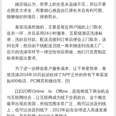
姚宗场认为，世界上的生意永远做不完，所以不要
企图贪大求全，而要精心挑选自己擅长并且有利可图、
能够做好的项目，择善而从。
泰笛洗涤所做的，主要是靠近用户端的上门取衣、
送衣一环，并且采用24小时服务、五星级酒店洗涤标
准，洗好后付款。配送员接到订单后便会上门取衣，送
到仓库；然后由干线配送员统一将衣物送到洗涤工厂。
后方的洗涤等环节一律交给供应商做，他们只负责制定
标准和提出要求。
为了进一步降低客户服务成本、让下单更简单，泰
笛洗涤2014年10月起还砍掉了APP之外的所有下单渠道
如400电话、PC网页和微信等。[5]
[1]O2O即Online to Offline，是指将线下商业机会
与互联网结合，让互联网成为线下交易前台。这个概念
最早出现在美国，所指范围非常广泛，既可以涉及到线
上，也可以涉及到线下，2013年起在全球进入高速发展