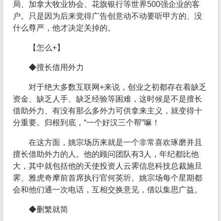
局、加拿大牧业协会、花旗银行等世界500强企业的客
户。只是因为后来觉得广告创意动不动要听甲方的、没
什么尊严，他才决定关掉的。
【怎么+】
◆擅长借用外力
对于绝大多数互联网+来说，创业之初都存在着缺乏
资金、缺乏人手、缺乏经验等困难，这时候是不是擅长
借助外力、有没有那么多外力可供拿来主义，就变得十
分重要。归根到底，“一个好汉三个帮”嘛！
在这方面，姚宗场历来就是一个非常喜欢琢磨并且
擅长借助外力的人。他的顾问团队有3人，年纪都比他
大，其中就包括他的天使投资人云霁信息科技总裁施旦
霁、雅虎奇摩前首席执行官何英圻。姚宗场每个星期都
会和他们通一次电话，互相交换意见，借以集思广益。
◆删繁就简