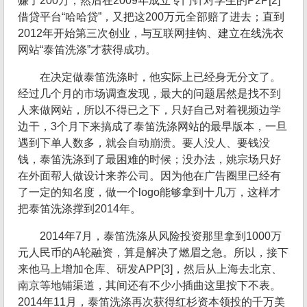
赚了200万；然后在2009年成立专门针对学生的P2P[2]
借贷平台“哈哈贷”，又把这200万元全部赔了进去；直到
2012年开始第三次创业，与互联网挂钩、建立在线洗衣
网站“泰笛洗涤”才获得成功。
在决定做泰笛洗涤时，他实际上已经身无分文了。
经过几个月的市场调查发现，最大的问题居然是找不到
人来做网站，所以不得已之下，只好自己对着视频边学
边干，3个月下来搞成了泰笛洗涤网站的最早版本，一旦
遇到下单人数多，就会自动崩溃。要人没人、要钱没
钱，泰笛洗涤到了最困难的时候；没办法，姚宗场只好
在外面帮人做设计来养公司。因为他在广告圈里已经有
了一定的知名度，做一个logo能够拿到十几万，这样才
把泰笛洗涤撑到2014年。
2014年7月，泰笛洗涤从风险投资那里拿到1000万
元人民币的A轮融资，算是解决了燃眉之急。所以，接下
来他马上增加仓库、研发APP[3]，然后从上海去北京、
南京等地铺渠道，其间还有不少小插曲这里按下不表。
2014年11月，泰笛洗涤再次获得红杉资本领投的千万美