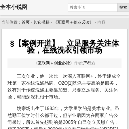
全本小说网
搜索
当前位置：
首页
›
其它书籍
›
《互联网＋创业必读》
› 内容
§【案例开道】 立足服务关注体
验，在线洗衣引领市场
《
互联网＋创业必读
》
作者:
严行方
三次创业，他一次比一次深入互联网+，终于建成全
球第一家在线洗涤品牌。O2O[1]洗涤主要靠的是服务，
这有别于传统洗涤主要靠加盟。只要立足服务、关注体
验，就能深深扎根于市场。
姚宗场出生于1983年，大学里学的是美术专业。虽
然勤工俭学时什么都干过，但毕业后因为在两家广告公
司呆过，所以首先想到的是2005年自己创立贝恩广告，