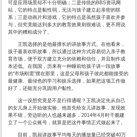
可是应用场景却不十分明确；二是传统的BBS资讯网
站，它的特点是黏性弱，无法与孩子建立起亲密的联
系；三是动画片和游戏，它的特点是虽然孩子喜欢并参
与，但究竟能达到多大的教育效果则很难说，更不用说
其中的糟粕成分了。
王凯选择的是他最擅长的讲故事方式。在他看来，
孩子最喜欢听故事，所以通过这种方式容易切入亲子教
育市场，便于双方建立充分的依赖和信任，并且制作成
本还低。在我国，历来有一种睡前给孩子讲一段故事
的“市场刚需”摆在那里，这是父母和孩子彼此都能接受的
最健康、最绿色的学习和娱乐选择，如果把这项工作做
好了，还能充分巩固用户黏性。
这一设想究竟是不是行得通呢？王凯决定先从自己
的女儿身上开始做实验。他首先给女儿讲故事，发现效
果不错，旁边听的人也越来越多，2014年4月时干脆建
立了一个公众账号，就算是把这件事情正式做起来了。
目前，凯叔讲故事平均每天的播放量已经突破40万