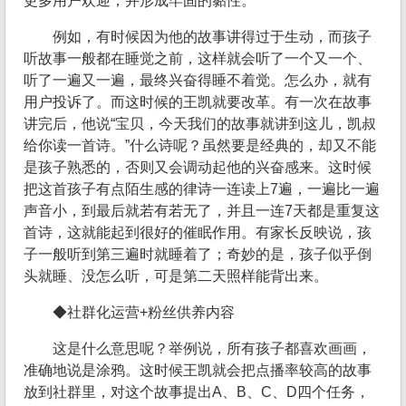
更多用户欢迎，并形成牢固的黏性。
例如，有时候因为他的故事讲得过于生动，而孩子
听故事一般都在睡觉之前，这样就会听了一个又一个、
听了一遍又一遍，最终兴奋得睡不着觉。怎么办，就有
用户投诉了。而这时候的王凯就要改革。有一次在故事
讲完后，他说“宝贝，今天我们的故事就讲到这儿，凯叔
给你读一首诗。”什么诗呢？虽然要是经典的，却又不能
是孩子熟悉的，否则又会调动起他的兴奋感来。这时候
把这首孩子有点陌生感的律诗一连读上7遍，一遍比一遍
声音小，到最后就若有若无了，并且一连7天都是重复这
首诗，这就能起到很好的催眠作用。有家长反映说，孩
子一般听到第三遍时就睡着了；奇妙的是，孩子似乎倒
头就睡、没怎么听，可是第二天照样能背出来。
◆社群化运营+粉丝供养内容
这是什么意思呢？举例说，所有孩子都喜欢画画，
准确地说是涂鸦。这时候王凯就会把点播率较高的故事
放到社群里，对这个故事提出A、B、C、D四个任务，