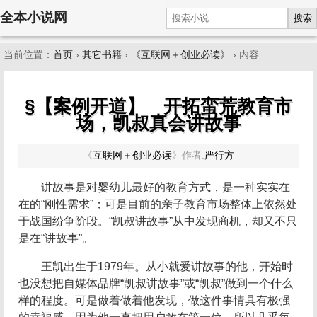
全本小说网
搜索
当前位置：
首页
›
其它书籍
›
《互联网＋创业必读》
› 内容
§【案例开道】 开拓蛮荒教育市
场，凯叔真会讲故事
《
互联网＋创业必读
》
作者:
严行方
讲故事是对婴幼儿最好的教育方式，是一种实实在
在的“刚性需求”；可是目前的亲子教育市场整体上依然处
于战国纷争阶段。“凯叔讲故事”从中发现商机，却又不只
是在“讲故事”。
王凯出生于1979年。从小就爱讲故事的他，开始时
也没想把自媒体品牌“凯叔讲故事”或“凯叔”做到一个什么
样的程度。可是做着做着他发现，做这件事情具有极强