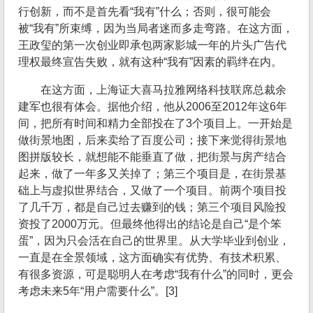
行创新，而不是首先看“我有”什么；否则，很可能会
被“我有”所束缚，因为当局者迷而多走弯路。在这方面，
王政玺的第一次创业即承包两家影城一年的片头广告代
理权最终宣告失败，就有这种“我有”因素的羁绊在内。
在这方面，上海证大喜马拉雅网络科技联席总裁余
建军也很有体会。据他介绍，他从2006至2012年这6年
间，把所有时间和精力全部投在了3个项目上。一开始是
做街景地图，后来卖给了百度公司；接下来觉得街景地
图拼版较长，就想能不能垂直了做，把街景与房产结合
起来，做了一年多又关掉了；第三个项目是，在街景基
础上与虚拟世界结合，又做了一个项目。前两个项目投
了几千万，都是自己过去赚到的钱；第三个项目风险投
资投了2000万元。但最终他得出的结论是自己“是个笨
蛋”，因为只会活在自己的世界里。从大学毕业到创业，
一直是在全景领域，这方面确实有优势、有技术积累、
有很多资源，可是聪明人在考虑“我有什么”的同时，更会
考虑未来5年“用户需要什么”。[3]