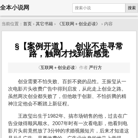
全本小说网
搜索
当前位置：
首页
›
其它书籍
›
《互联网＋创业必读》
› 内容
§【案例开道】 创业不走寻常
路，触网才找到新感觉
《
互联网＋创业必读
》
作者:
严行方
创业需要不怕失败、百折不挠的品性。王振玺从一
次电影片头收费广告中得到启发，从此走上创业之路。
虽然两次创业都失败了，但他敢于创新、不怕折腾的精
神注定他会不断踏上新征程。
王政玺出生于1982年。搞市场销售的他，过去在广
告业做得顺风顺水。2007年时有一次看电影，他看到电
影片头前竟然放了3分钟的求婚视频短片，后来才知道这