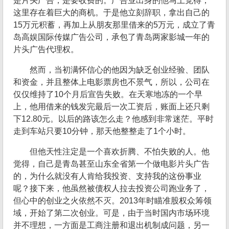
是片头广告，是要收费的。广告业出身的他马上觉得，
这里存在着巨大的商机。于是他立刻辞职，拿出自己的
15万元积蓄，再加上从朋友那里借来的5万元，成立了青
岛高娱国际传媒广告公司，承包了青岛两家影城一年的
片头广告代理权。
然而，当初满怀信心的他因为缺乏创业经验、团队
和资金，并且整体上电影票房也不景气，所以，公司在
仅仅维持了10个月后宣告失败。在天寒地冻的一个早
上，他用借来的钱发完最后一次工资后，账面上还只剩
下12.80元。以后的路该怎么走？他感到非常迷茫。平时
走到车站只要10分钟，那天他整整走了1个小时。
但他天性注定是一个喜欢折腾、不怕失败的人。他
觉得，自己是青岛甚至山东全省第一个做电影片头广告
的，为什么就没有人肯给我投资、支持我的这份事业
呢？接下来，他虽然被债权人拉去投资公司跑业务了，
但心中的创业之火依然不灭。2013年时瞄准股权众筹领
域，开始了第二次创业。可是，由于当时国内市场环境
并不理想，一方面是工商注册和退出机制成问题，另一