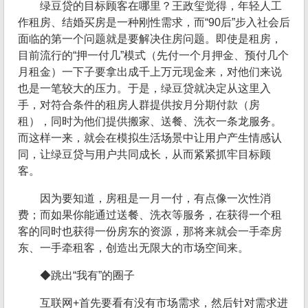
绿豆贷的目标顾客在哪里？王政玺觉得，年轻人工
作租房、结婚买房是一种刚性需求，而“90后”步入社会后
面临的第一个问题就是要解决住房问题。即使是租房，
目前流行的“押一付几”模式（先付一个月押金、预付几个
月租金）一下子要拿出成千上万元现金来，对他们来说
也是一笔较大的压力。于是，绿豆贷就决定从这里入
手，对符合条件的租房人群提供按月分期付款（房
租），同时为他们提供搬家、送餐、洗衣一条龙服务。
而这样一来，就会在模拟生活场景中让用户产生情感认
同，让绿豆贷与用户共同成长，从而紧紧抓牢目标顾
客。
因为要知道，房租是一月一付，有点像一次性消
费；而如果你能通过送餐、洗衣等服务，在获得一个租
客的同时也获得一份房东的资源，那将来就会一手牵房
东、一手牵租客，创造出无限大的市场空间来。
◆跳出“我有”的圈子
互联网+首先要看有没有市场需求，然后针对需求进