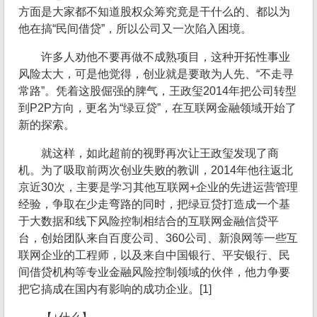
方面是大家都不知道股权众筹究竟是干什么的、都以为
他在搞“民间借贷”，所以公司又一次陷入困境。
许多人劝他不要再做不成熟项目，这种开拓性事业
风险太大，可是他觉得，创业就是要敢为人先、“不走寻
常路”。凭着这股倔强的脾气，王政玺2014年把公司转型
到P2P方向，更名为“绿豆贷”，在互联网金融领域开始了
新的探索。
就这样，如此超前的视野再次让王政玺发现了商
机。为了吸取前两次创业失败的教训，2014年他往返北
京近30次，主要是学习其他互联网+企业的先进运营管理
经验，争取在少走弯路的同时，把绿豆贷打造成一个基
于大数据和线下风险控制相结合的互联网金融信贷平
台，创始团队来自百度公司、360公司、新浪网等一些互
联网企业的工程师，以及来自中国银行、平安银行、民
间借贷机构等专业金融风险控制领域的伙伴，他力争要
把它搞成在国内有影响的成功企业。[1]