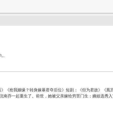
,,
》《抢我姻缘？转身嫁暴君夺后位》短剧：《但为君故》《凰宫
姐沈南乔一起重生了。前世，她被父亲嫁给穷苦门生；嫡姐选秀入