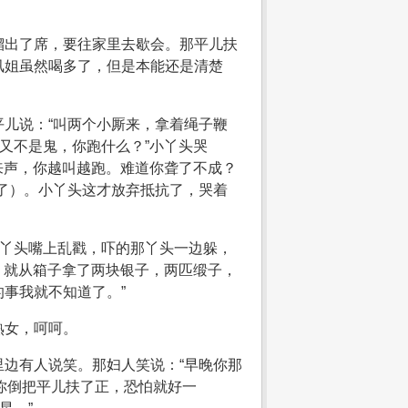
溜出了席，要往家里去歇会。那平儿扶
凤姐虽然喝多了，但是本能还是清楚
儿说：“叫两个小厮来，拿着绳子鞭
又不是鬼，你跑什么？”小丫头哭
来声，你越叫越跑。难道你聋了不成？
了）。小丫头这才放弃抵抗了，哭着
那丫头嘴上乱戳，吓的那丫头一边躲，
，就从箱子拿了两块银子，两匹缎子，
事我就不知道了。”
熟女，呵呵。
边有人说笑。那妇人笑说：“早晚你那
，你倒把平儿扶了正，恐怕就好一