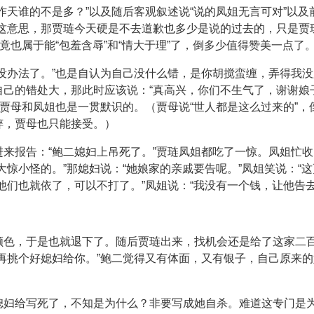
昨天谁的不是多？”以及随后客观叙述说“说的凤姐无言可对”以及
按这意思，那贾琏今天硬是不去道歉也多少是说的过去的，只是贾
这竟也属于能“包羞含辱”和“情大于理”了，倒多少值得赞美一点了
没办法了。”也是自认为自己没什么错，是你胡搅蛮缠，弄得我
己的错处大，那此时应该说：“真高兴，你们不生气了，谢谢娘
此贾母和凤姐也是一贯默识的。（贾母说“世人都是这么过来的”
粹，贾母也只能接受。）
来报告：“鲍二媳妇上吊死了。”贾琏凤姐都吃了一惊。凤姐忙
大惊小怪的。”那媳妇说：“她娘家的亲戚要告呢。”凤姐笑说：“
他们也就依了，可以不打了。”凤姐说：“我没有一个钱，让他告
颜色，于是也就退下了。随后贾琏出来，找机会还是给了这家二
再挑个好媳妇给你。”鲍二觉得又有体面，又有银子，自己原来的
媳妇给写死了，不知是为什么？非要写成她自杀。难道这专门是