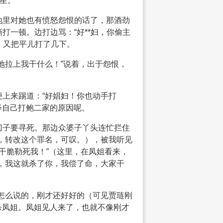
星。”
地里对她也有愤怒怨恨的话了，那酒劲
一顿。边打边骂：“好**妇，你偷主
，又把平儿打了几下。
地拉上我干什么！”说着，出于怨恨，
上来踢道：“好娼妇！你也动手打
释自己打鲍二家的原因呢。
刀子要寻死。那边众婆子丫头连忙拦住
，转改这个罪名，可叹。），被我听见
干脆勒死我！”（这里，在凤姐看来，
，我这就杀了你，我偿了命，大家干
怎么说的，刚才还好好的（可见贾琏刚
杀凤姐。凤姐见人来了，也就不像刚才