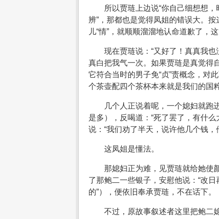
所以贾琏上边说“你自己细想想，
辨”，那都也是觉得凤姐的错误大。
儿“情”，就顺顺溜溜地认命道歉了，
现在贾琏说：“又好了！真真我也
真白把我气一次。如果贾琏是真觉得自
它符合当时的男子免“贞”责概念，对
个茶壶配四个茶杯本来就是我们的国
几个人正说着呢，一个媳妇就跑进
是多），反喝道：“死了罢了，有什么
说：“我们劝了半天，说许他几个钱，
这凤姐是懂法。
那媳妇正为难，见贾琏就给她使
了那鲍二一些银子，安慰他说：“改日
的”），便依旧奉承贾琏，不在话下。
不过，原故事叙述者这里把鲍二