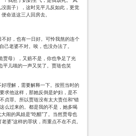
）！我惹了奶奶生气，是我该死。”凤
儿没面子），这时见平儿反如此，更觉
，便命送这三人回房去。
日不好，也有一日好。可怜我熬的连个
排自己老婆不对。唉，也没办法了。
跪贾母），又赔不是，你也争足了光
边平儿嗤的一声又笑了。贾琏也笑
不好理解，需要解释一下。按照当时的
得要求他这样，那她反倒是妒妇，是不
不贞罪。所以贾琏没有太大责任和“错
是这么过来的。都是我的不是，她多喝
大闹的凤姐是“吃醋”了。当然贾母也
打老婆”这样的罪状，而重点不在不贞。