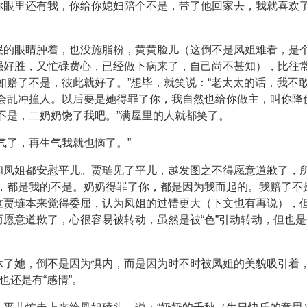
你眼里还有我，你给你媳妇陪个不是，带了他回家去，我就喜欢
哭的眼睛肿着，也没施脂粉，黄黄脸儿（这倒不是凤姐难看，是
强好胜，又忙碌费心，已经做下病来了，自己尚不甚知），比往
如赔了不是，彼此就好了。”想毕，就笑说：“老太太的话，我不
会乱冲撞人。以后要是她得罪了你，我自然也给你做主，叫你降
不是，二奶奶饶了我吧。”满屋里的人就都笑了。
气了，再生气我就也恼了。”
凤姐都安慰平儿。贾琏见了平儿，越发图之不得愿意道歉了，所
，都是我的不是。奶奶得罪了你，都是因为我而起的。我赔了不
这贾琏本来觉得委屈，认为凤姐的过错更大（下文也有再说），
愿意道歉了，心很容易被转动，虽然是被“色”引动转动，但也
休了她，倒不是因为惧内，而是因为时不时被凤姐的美貌吸引着
也还是有“感情”。