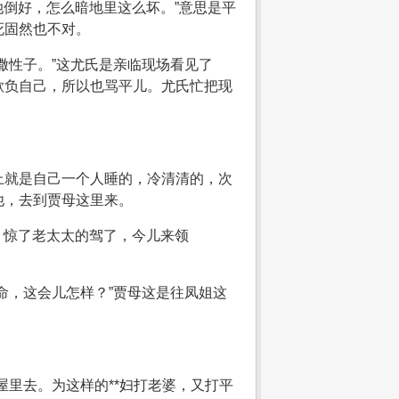
她倒好，怎么暗地里这么坏。”意思是平
死固然也不对。
撒性子。”这尤氏是亲临现场看见了
欺负自己，所以也骂平儿。尤氏忙把现
上就是自己一个人睡的，冷清清的，次
他，去到贾母这里来。
，惊了老太太的驾了，今儿来领
命，这会儿怎样？”贾母这是往凤姐这
里去。为这样的**妇打老婆，又打平