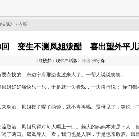
白话版》
› 内容
4回 变生不测凤姐泼醋 喜出望外平
《
红楼梦：现代白话版
》
作者:
张守春
有耍杂技的，东边宁府那边也过来人了。一帮人说说笑笑。
望凤姐好好痛快乐一乐，于是就一边看戏，一边吩咐说：“你们都
人来劝酒，凤姐接了喝了两钟，就不肯再喝。贾母见了，笑说：“
轮流敬酒，凤姐只得对每人喝上一口。赖大的妈妈本来是下人，
又喝了两口。鸳鸯等人一看，我们也是人啊，于是也来敬酒。凤姐