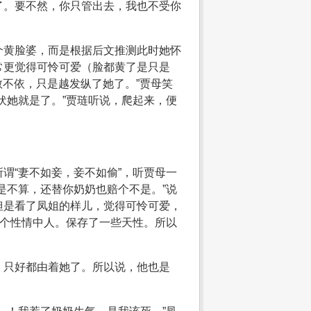
了。要不然，你只管出去，我也不受你
个黄脸婆，而是根据后文推测此时她怀
常更觉得可怜可爱（脸都黄了是只是
敢不依，只是越发纵了她了。”贾母笑
伏她就是了。”贾琏听说，爬起来，便
谓“妻不如妾，妾不如偷”，听贾母一
是不算，还替你奶奶也赔个不是。”说
但是看了凤姐的样儿，觉得可怜可爱，
是个性情中人。保存了一些天性。所以
，只好都由着她了。所以说，他也是