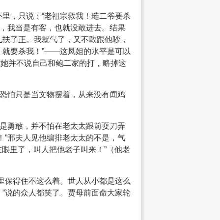
里，只说：“老祖宗救我！琏二爷要杀
话，我当是有客，也就没敢进去。结果
儿扶了正。我就气了，又不敢跟他吵，
就要杀我！”——这凤姐的水平是可以
，她并不说自己和鲍二家的打，略掉这
剑恐怕只是当文物摆着，从来没有闻鸡
真是勇敢，并不怕在老太太跟前耍刀弄
！”邢夫人见他编排老太太的不是，气
在眼里了，叫人把他老子叫来！”（他老
里保得住不这么着。世人从小都是这么
”说的众人都笑了。贾母前面命大家轮