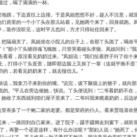
接过，喝了满满的一杯。
突地跳，下边直往上边撞。于是凤姐想想不好，趁人不注意，就
她们房里的一个小丫头在那儿站着，见她两个来了，回身就跑。
停，装作没听见，这时平儿也叫，方才只得站住回来了。
，把隔扇关了。凤姐坐在小院儿的台子上，命那丫头跪了，喝命平
！”那小丫头唬得魂飞魄散，只管哭着碰头求饶。凤姐问到：“我
去看看，原没看见奶奶过来。”凤姐说：“我们扯着脖子叫了你十
脸上，打得小丫头直歪，随即那边脸上又挨了一掌（这就平衡不歪
奶的，若看见奶奶来了，就去报信儿。”
快说，我拿刀子来割你的嘴。”说完，拔下脑袋上的簪子，就向
说的。”平儿在旁边催她，快说。丫头便说到：“二爷看奶奶不在
。她收了东西就到咱们屋子里来了。二爷叫我来瞧着奶奶，后边的
这里有多了一个鲍二家的老婆。都是荣府的仆人。看来贾琏喜欢
起来，一路回到自己家来。进了院子，蹑手蹑脚走到窗下，就听里
死了，再娶一个还是这样，有什么办法呢？”那妇人说：“她死了