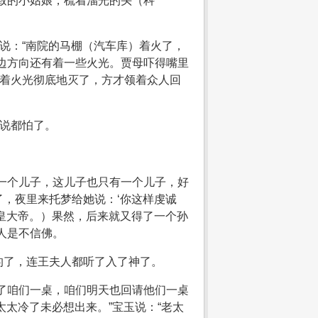
致的小姑娘，梳着溜光的头（科
说：“南院的马棚（汽车库）着火了，
边方向还有着一些火光。贾母吓得嘴里
看着火光彻底地灭了，方才领着众人回
，说都怕了。
一个儿子，这儿子也只有一个儿子，好
，夜里来托梦给她说：‘你这样虔诚
皇大帝。）果然，后来就又得了一个孙
人是不信佛。
的了，连王夫人都听了入了神了。
了咱们一桌，咱们明天也回请他们一桌
太太冷了未必想出来。”宝玉说：“老太