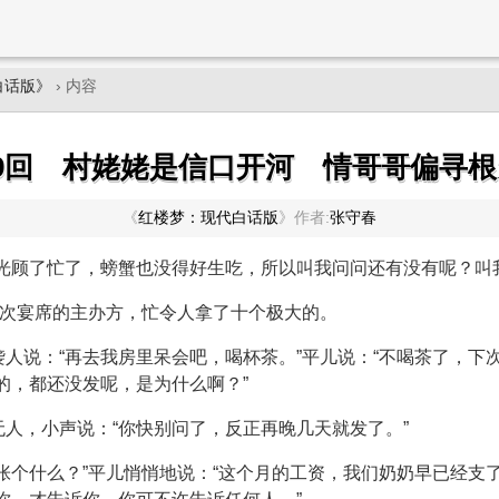
白话版》
› 内容
9回 村姥姥是信口开河 情哥哥偏寻
《
红楼梦：现代白话版
》
作者:
张守春
光顾了忙了，螃蟹也没得好生吃，所以叫我问问还有没有呢？叫
这次宴席的主办方，忙令人拿了十个极大的。
人说：“再去我房里呆会吧，喝杯茶。”平儿说：“不喝茶了，下
的，都还没发呢，是为什么啊？”
人，小声说：“你快别问了，反正再晚几天就发了。”
张个什么？”平儿悄悄地说：“这个月的工资，我们奶奶早已经支