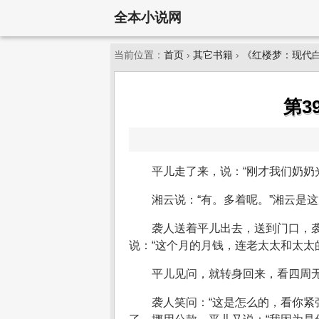
全本小说网
当前位置：
首页
›
其它书籍
›
《红楼梦：现代
第3
平儿走了来，说：“刚才我们奶奶
湘云说：“有。多着呢。”湘云是
袭人送着平儿出去，送到门口，袭
说：“这个月的月钱，连老太太和太太
平儿见问，就转身回来，看四周无
袭人笑问：“这是怎么的，看你紧