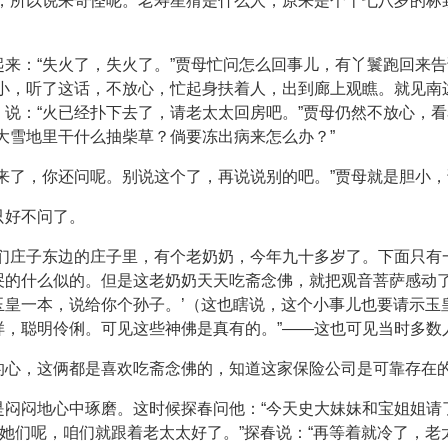
人，所以说来奇怪呢。老寿星猜是什么人，原来是个十七八岁的标
来：“失火了，失火了。”贾母忙问怎么回事儿，有丫鬟跑回来告
胆小，听了这话，不放心，忙起身扶着人，出到廊上观瞧。就见南
说：“火已经扑下去了，请老太太回房吧。”贾母仍然不放心，
大雪地里干什么抽柴草？倘要冻出病来怎么办？”
来了，你还问呢。别说这个了，再说说别的吧。”贾母就是胆小
只好不问了。
我们庄子东边的庄子里，有个老奶奶，今年九十多岁了。下面只有
哭的什么似的。但是这老奶奶天天吃斋念佛，就把观音菩萨感动了
玉皇一本，说给你个孙子。’（这也瞎说，这个小事儿也要请示玉
样，聪明伶俐。可见这些神佛是真有的。”——这也可见当时多数
的心，这俩都是喜欢吃斋念佛的，知道这家保险公司是可靠存在
是闷闷地心中琢磨。这时候探春问他：“今天史大妹妹和宝姐姐请
请她们呢，咱们就跟着老太太好了。”探春说：“再等着就冷了，老