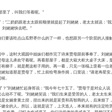
那里了，叫我们等着呢。”
：“二奶奶跟老太太跟前顺便就提起了刘姥姥，老太太就说：‘
。刘姥姥快去吧。”
娘们要该吃点山瓜野枣什么的了一样，也想跟另一个阶层的人接
房中，这时大观园中姐妹们都作完了诗来贾母跟前事奉了。刘姥
贾母这儿承欢守着呢。再看那屋子，都是大箱大柜大桌子大床，
还有梯子，就是爬这柜子用的。再一看，只见一张榻上歪着一位
姥知道那是贾母了，忙上前给弯身作揖，口里说：“请老寿星安
问候。
了？”刘姥姥忙起身答说：“我今年七十五了。”贾母于是对众人说
么动不了呢。”刘姥姥笑说：“我们生来是受苦的人，老太太生来
就是女娲拿黄土捏，捏出来的就是富贵和高智商的人，后来烦了
不健全的人。所以，这就是说了，上天造人，本来就有的注定吃