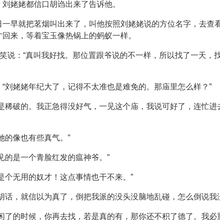
。刘姥姥都信口胡诌出来了告诉他。
日一早就把茗烟叫出来了，叫他按照刘姥姥说的方位名字，去查
才回来，等着宝玉像热锅上的蚂蚁一样。
烟笑说：“真叫我好找。那位置跟爷说的不一样，所以找了一天，
“刘姥姥年纪大了，记得不太准也是难免的。那庙里怎么样？”
也是稀破的。我正急得没好气，一见这个庙，我说可好了，连忙进
她的像也有些真气。”
见的是一个青脸红发的瘟神爷。”
是个无用的奴才！这点事情也干不来。”
胡话，就信以为真了，倒把我派的没头没脑地乱碰，怎么倒说我
闲了的时候，你再去找，若是真的有，那你还不积了德了。我必