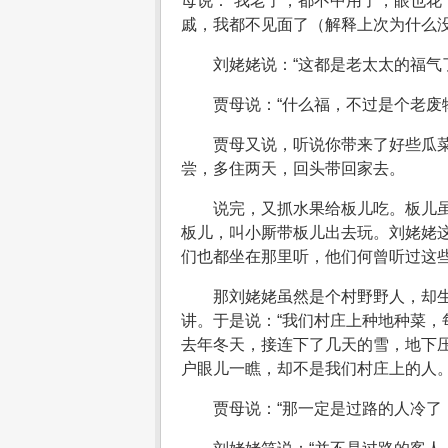
母说：“我老了，都不中用了，眼也
戚，我都不见面了（解释上次为什么
刘姥姥说：“这都是老太太的福气
贾母说：“什么福，不过是个老废
贾母又说，听说你带来了好些瓜
尝，多住两天，回头带回家去。
说完，又抓水果给板儿吃。板儿
板儿，叫小厮带板儿出去玩。刘姥姥
们也都坐在那里听，他们何曾听过这
那刘姥姥虽然是个村野野人，却
讲。于是说：“我们村庄上种地种菜
去年冬天，接连下了几天的雪，地下
户眼儿一瞧，却不是我们村庄上的人。
贾母说：“那一定是过路的人冷了