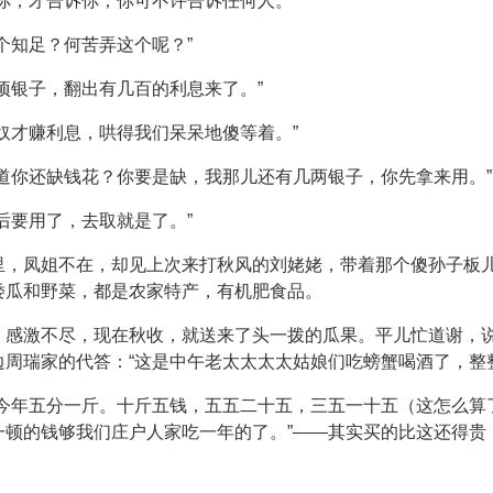
你，才告诉你，你可不许告诉任何人。”
个知足？何苦弄这个呢？”
项银子，翻出有几百的利息来了。”
奴才赚利息，哄得我们呆呆地傻等着。”
道你还缺钱花？你要是缺，我那儿还有几两银子，你先拿来用。”
后要用了，去取就是了。”
里，凤姐不在，却见上次来打秋风的刘姥姥，带着那个傻孙子板
倭瓜和野菜，都是农家特产，有机肥食品。
感激不尽，现在秋收，就送来了头一拨的瓜果。平儿忙道谢，说
周瑞家的代答：“这是中午老太太太太姑娘们吃螃蟹喝酒了，整
，今年五分一斤。十斤五钱，五五二十五，三五一十五（这怎么算
一顿的钱够我们庄户人家吃一年的了。”——其实买的比这还得贵