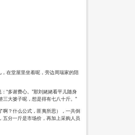
儿，在堂屋里坐着呢，旁边周瑞家的陪
：“多谢费心。”那刘姥姥看平儿随身
整三大篓子呢，想是得有七八十斤。”
了啊？什么公式，匪夷所思），一共倒
，五分一斤是市场价，再加上采购人员