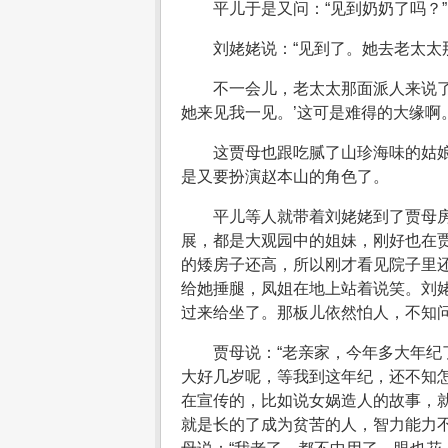
平儿于是又问：“见到奶奶了吗？”
刘姥姥说：“见到了。她去老太太
不一会儿，老太太那面派人来说了
她来见我一见。’这可是难得的大缘啊
这贾母也跟吃腻了山珍海味的姑
是又要扮演赵本山的角色了。
平儿等人就带着刘姥姥到了贾母
展，都是大观园中的姐妹，刚好也在
的矮房子还高，所以刚才看见院子里
给她捶腿，凤姐在地上站着说笑。刘姥
过来给坐了。那板儿依然怕人，不知
贾母说：“老亲家，今年多大年纪
大好几岁呢，等我到这年纪，还不知怎
在宣传的，比如说女娲造人的故事，
就是长的了成为贫苦的人，智力能力