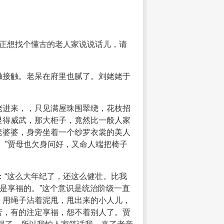
我正想找个懂古的老人家说说话儿，请
触接触。老呆在府里也腻了。刘姥姥于
姥进来，，只见满屋珠围翠绕，花枝招
显得威武，那大柜子，竟然比一般人家
老婆婆，身旁坐着一个纱罗衣裳的美人
。”贾母也欠身问好，又命人端把椅子
：“这么大年纪了，还这么健壮。比我
是享福的。”这个意识是统治阶级一直
，用绳子沾着泥甩，甩出来的小人儿，
苦，有的注定享福，怨不着别人了。贾