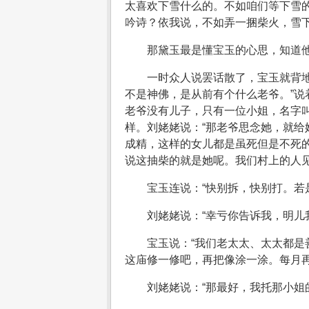
太喜欢下雪什么的。不如咱们等下雪的
吟诗？依我说，不如弄一捆柴火，雪
那黛玉最是懂宝玉的心思，知道
一时众人说罢话散了，宝玉就背
不是神佛，是从前有个什么老爷。”说
老爷没有儿子，只有一位小姐，名字
样。刘姥姥说：“那老爷思念她，就给
成精，这样的女儿都是虽死但是不死的
说这抽柴的就是她呢。我们村上的人见
宝玉连说：“快别拆，快别打。若
刘姥姥说：“幸亏你告诉我，明儿
宝玉说：“我们老太太、太太都
这庙修一修吧，再把像涂一涂。每月再
刘姥姥说：“那最好，我托那小姐