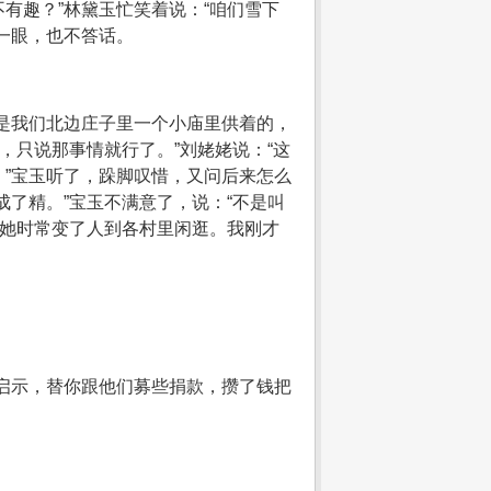
有趣？”林黛玉忙笑着说：“咱们雪下
一眼，也不答话。
是我们北边庄子里一个小庙里供着的，
，只说那事情就行了。”刘姥姥说：“这
”宝玉听了，跺脚叹惜，又问后来怎么
了精。”宝玉不满意了，说：“不是叫
。她时常变了人到各村里闲逛。我刚才
启示，替你跟他们募些捐款，攒了钱把