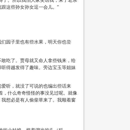
得了。所以我怕人家笑话我，来了老亲
跟这些孙女孙女逗一会儿。”
我们园子里也有些水果，明天你也尝
不敢吃了。贾母就又命人拿些钱来，给
母听得越发得了趣味。旁边宝玉等姐妹
们爱听，就没了可说的也编出些话来
着，什么奇奇怪怪的事没见过呢。就像
。我想必是有人偷柴草来了。我顺着窗