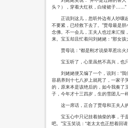
刘姥姥笑说：“并不是过路的客
头？），穿着大红袄，白绫裙子……”
正说到这儿，忽听外边有人吵嚷起
不要紧，已经救下去了。”贾母最是
念佛。不一会儿，王夫人也过来汇报，
来。宝玉却且忙着问刘姥姥：“那女孩
贾母说：“都是刚才说柴草惹出火
宝玉听了，心里虽然不高兴，也
刘姥姥便又编了一个，说到：“
容易养到十七八岁上就死了，一家子
的，原来本是该绝后的，如今我奏了
子，今年才十三四岁，生的雪团儿一
这一席话，正合了贾母和王夫人
宝玉心中只记挂着抽柴的事，于
吧。”宝玉笑说：“老太太也正想着回