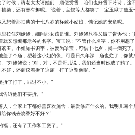
了时候，请老太太请她们，顺便赏雪，咱们也好雪下吟诗，这不
下抽柴，还有更有趣呢。”说着，宝钗等人都笑了。宝玉瞅了黛玉
他又想着那抽柴的十七八岁的标致小姑娘，惦记她的安危呢。
地里拉住刘姥姥，细问那女孩是谁。刘姥姥只得又编了告诉他：“
着就又想编那老爷的名字。宝玉说：“不管什么名字，你不用想了
叫茗玉。小姐知书识字，被爱为珍宝，可惜十七岁，就一病死了。
她盖了个庙，塑着这小姐的像。可是日久年深，庙也烂了，像就成
。”刘姥姥说：“对，对，不是哥儿说，我们还当时她成了精了
不好，还商议着拆了这庙，打了这塑像呢。”
是拆了打了，罪过不小。”
我告诉他们不要拆。”
是善人，全家上下都好善喜欢施舍，最爱修庙什么的。我明儿写个
给你钱去烧香好不好？”
的福，还有了工作和工资了。”