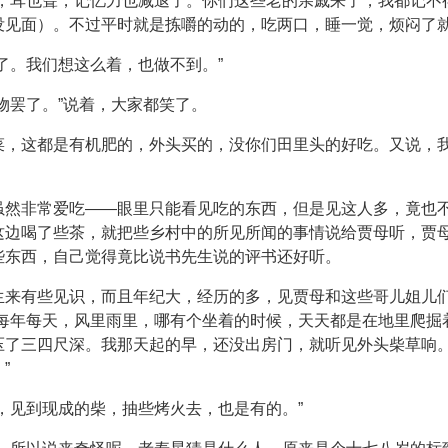
花，耳也聋，记忆力也减退了。你们这些老的亲戚来了，我都记不
没见面）。不过平时就是拣嚼的动的，吃两口，睡一觉，烦闷了就
了。我们想这么着，也做不到。”
物罢了。”说着，大家都笑了。
菜，这都是有机肥的，外头买的，没你们田里头的好吃。又说，
虽然非常爱吃——眼里只能看见吃的东西，但是见这人多，竟也
这边喝了些茶，就把些乡村中的所见所闻的事情说给贾母听，贾
些东西，自己觉得竟比说书先生说的评书还好听。
生来有些见识，而且年纪大，经历的多，见贾母和这些哥儿姐儿
，每年每天，风里雨里，哪有个坐着的时候，天天都是在地里爬掘
压了三四尺深。我那天起的早，还没出房门，就听见外头柴草响
”
，见到现成的柴，抽些烤火去，也是有的。”