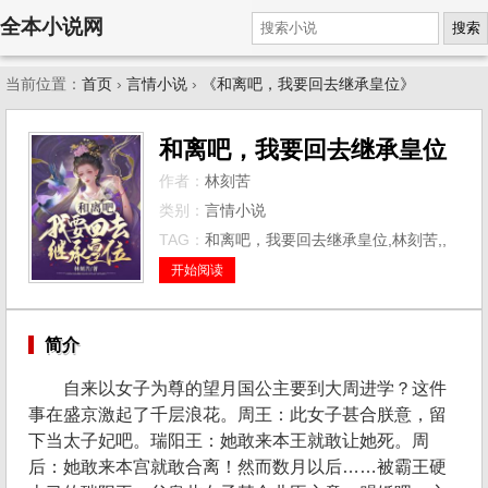
全本小说网
搜索
当前位置：
首页
›
言情小说
›
《和离吧，我要回去继承皇位》
和离吧，我要回去继承皇位
作者：
林刻苦
类别：
言情小说
TAG：
和离吧，我要回去继承皇位,林刻苦,,
开始阅读
简介
自来以女子为尊的望月国公主要到大周进学？这件
事在盛京激起了千层浪花。周王：此女子甚合朕意，留
下当太子妃吧。瑞阳王：她敢来本王就敢让她死。周
后：她敢来本宫就敢合离！然而数月以后……被霸王硬