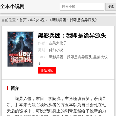
全本小说网
搜索
当前位置：
首页
›
科幻小说
›
《黑影兵团：我即是诡异源头》
黑影兵团：我即是诡异源头
作者：
韭菜大饺子
类别：
科幻小说
TAG：
黑影兵团：我即是诡异源头,韭菜大饺
子,,
开始阅读
简介
诡异入侵，末日，学院流，主角谨慎有脑，杀伐果
断。】本来无法召唤出从者的方玉本以为自己会死在七
天后的诡域中，可没想到身上的刺青竟然给了他新的力