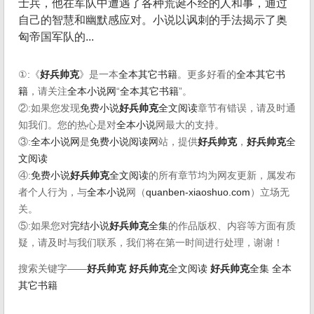
士兵，他在军队中遭遇了各种荒诞不经的人和事，通过
自己的智慧和幽默感应对。小说以讽刺的手法揭示了奥
匈帝国军队的...
①:《
好兵帅克
》是一本
全本其它书籍
。更多好看的
全本其它书
籍
，请关注
全本小说网
“
全本其它书籍
”。
②:如果您发现
免费小说
好兵帅克
全文阅读
章节有错误，请及时通
知我们。您的热心是对
全本小说
网最大的支持。
③:
全本小说网
是
免费小说阅读网
站，提供
好兵帅克
，
好兵帅克
全
文阅读
④:
免费小说
好兵帅克
全文阅读
的所有章节均为网友更新，属发布
者个人行为，与
全本小说
网（
quanben-xiaoshuo.com
）立场无
关。
⑤:如果您对
完结小说
好兵帅克
全集
的作品版权、内容等方面有质
疑，请及时与我们联系，我们将在第一时间进行处理，谢谢！
搜索关键字——
好兵帅克
好兵帅克
全文阅读
好兵帅克
全集
全本
其它书籍