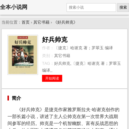
全本小说网
搜索
当前位置：
首页
›
其它书籍
›
《好兵帅克》
好兵帅克
作者：
〔捷克〕哈谢克 著；罗翠玉 编译
类别：
其它书籍
TAG：
好兵帅克,〔捷克〕哈谢克 著；罗翠玉
编译,,
开始阅读
简介
《好兵帅克》是捷克作家雅罗斯拉夫·哈谢克创作的
一部长篇小说，讲述了主人公帅克在第一次世界大战期
间参军的经历。帅克是一个机智幽默、富有反战思想的