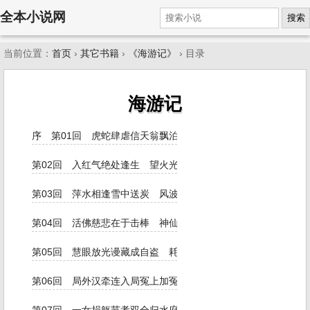
全本小说网
搜索
当前位置：
首页
›
其它书籍
›
《海游记》
› 目录
海游记
序 第01回 虎蛇肆虐信天翁飘泊江干 欧鹭订盟管城子归来海
第02回 入红气绝处逢生 望火光忙中有错
第03回 萍水相逢雪中送炭 风波顿起笑里藏刀
第04回 活佛慈悲在于击棒 神仙手段那用栽赃
第05回 慧眼放光谩藏成自盗 耗星照命余烬被瓜分
第06回 局外汉牵连入局冤上加冤 书中人编改成书戏中作戏