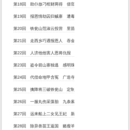
第18回 助仆放刁棺财两得 借官报怨玉石俱焚
第19回 报恩情劫囚归贼寨 遭毒气束手上苗山
第20回 铁瓮山范淑云投营 里苗岛沈琼芳让国
第21回 走西乡巧遇报恩人 吞金锞逼作含贞鬼
第22回 人济他他害人恩将仇报 我救你你护我情从理生
第23回 盗令箭山寨独逃 感明珠宫闱双纳
第24回 代偿命地甲含冤 广造寺居民被逐
第25回 擒降将三破铁瓮山 定制科再返里苗国
第26回 一服丸伤采藻胎 九条索系文和颈
第27回 远来船上二女见王妃 新造殿中众官宴苗王
第28回 除异兽苗王返国 赂瘦羊活佛聘妻