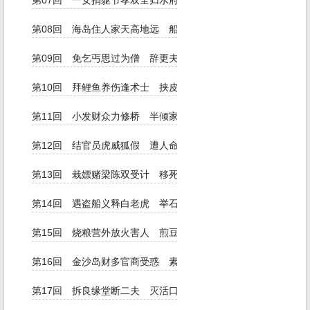
第07回 一女捐躯节孝双全归水府 两舟分道奇闻半部落尘寰
第08回 海岛住人家天高地远 船娘留种子男盗女娼
第09回 免乞丐思过为僧 辞更夫居华作贼
第10回 拜鲤鱼养伤逢术士 挟皮虎弄假捉妖魔
第11回 小发财众力修桥 半倾家独肩放赈
第12回 结官员虎威狐假 遭人命李代桃僵
第13回 栽嫖赌梁陈双受计 移死尸包宋两婪赃
第14回 遇盗船义释白老虎 举石臼勇救粉金刚
第15回 烧粮营外放火害人 煎豆坟间熬油炼鬼
第16回 金沙岛财多官商受惑 素贞局势大文武遭殃
第17回 拆良缘堂断二夫 灭活口并伤四命