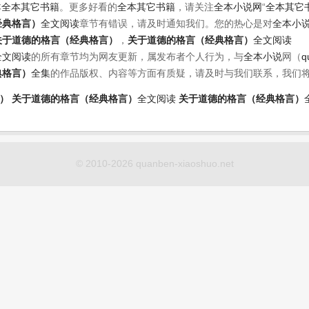
本
全本其它书籍
。更多好看的
全本其它书籍
，请关注
全本小说网
“
全本其它
经典格言）
全文阅读
章节有错误，请及时通知我们。您的热心是对
全本小
关于道德的格言（经典格言）
，
关于道德的格言（经典格言）
全文阅读
全文阅读
的所有章节均为网友更新，属发布者个人行为，与
全本小说
网（
q
典格言）
全集
的作品版权、内容等方面有质疑，请及时与我们联系，我们
）
关于道德的格言（经典格言）
全文阅读
关于道德的格言（经典格言）
© 2010-2026 quanben-xiaoshuo.net