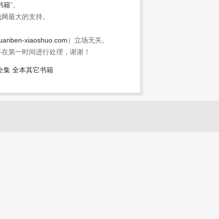
书籍
”。
说
网最大的支持。
uanben-xiaoshuo.com
）立场无关。
将在第一时间进行处理，谢谢！
全集
全本其它书籍