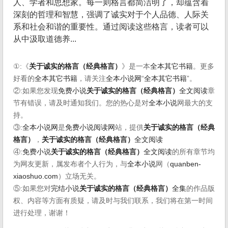
人、学者和思想家。每一则格言都简洁明了，却蕴含着
深刻的哲理和智慧，强调了诚实对于个人品德、人际关
系和社会和谐的重要性。通过阅读这些格言，读者可以
从中汲取道德养...
①:《
关于诚实的格言（经典格言）
》是一本
全本其它书籍
。更多
好看的
全本其它书籍
，请关注
全本小说网
“
全本其它书籍
”。
②:如果您发现
免费小说
关于诚实的格言（经典格言）
全文阅读
章
节有错误，请及时通知我们。您的热心是对
全本小说
网最大的支
持。
③:
全本小说网
是
免费小说阅读网
站，提供
关于诚实的格言（经典
格言）
，
关于诚实的格言（经典格言）
全文阅读
④:
免费小说
关于诚实的格言（经典格言）
全文阅读
的所有章节均
为网友更新，属发布者个人行为，与
全本小说
网（
quanben-
xiaoshuo.com
）立场无关。
⑤:如果您对
完结小说
关于诚实的格言（经典格言）
全集
的作品版
权、内容等方面有质疑，请及时与我们联系，我们将在第一时间
进行处理，谢谢！