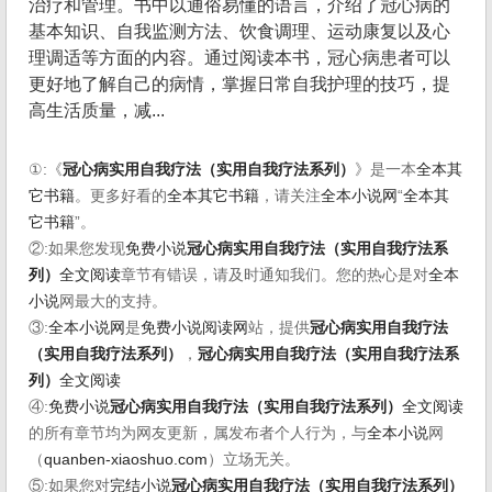
治疗和管理。书中以通俗易懂的语言，介绍了冠心病的
基本知识、自我监测方法、饮食调理、运动康复以及心
理调适等方面的内容。通过阅读本书，冠心病患者可以
更好地了解自己的病情，掌握日常自我护理的技巧，提
高生活质量，减...
①:《
冠心病实用自我疗法（实用自我疗法系列）
》是一本
全本其
它书籍
。更多好看的
全本其它书籍
，请关注
全本小说网
“
全本其
它书籍
”。
②:如果您发现
免费小说
冠心病实用自我疗法（实用自我疗法系
列）
全文阅读
章节有错误，请及时通知我们。您的热心是对
全本
小说
网最大的支持。
③:
全本小说网
是
免费小说阅读网
站，提供
冠心病实用自我疗法
（实用自我疗法系列）
，
冠心病实用自我疗法（实用自我疗法系
列）
全文阅读
④:
免费小说
冠心病实用自我疗法（实用自我疗法系列）
全文阅读
的所有章节均为网友更新，属发布者个人行为，与
全本小说
网
（
quanben-xiaoshuo.com
）立场无关。
⑤:如果您对
完结小说
冠心病实用自我疗法（实用自我疗法系列）