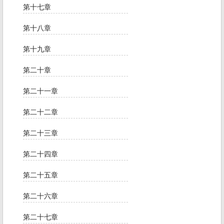
第十七章
第十八章
第十九章
第二十章
第二十一章
第二十二章
第二十三章
第二十四章
第二十五章
第二十六章
第二十七章