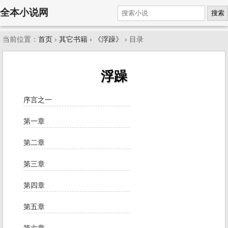
全本小说网
搜索
当前位置：
首页
›
其它书籍
›
《浮躁》
› 目录
浮躁
序言之一
第一章
第二章
第三章
第四章
第五章