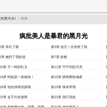
君的黑月光》
› 目录
疯批美人是暴君的黑月光
2章 杀红了眼
第3章 他又一次拒绝了我
6章 她挡了我的道
第7章 妖猴
10章 不一样的红玉
第11章 守不到的天亮
14章 阿妩是一条疯狗！
第15章 静和阁惊魂夜
18章 他在持续试探我
第19章 诛杀李翔
22章 走不出的迷障
第23章 洞穴深处