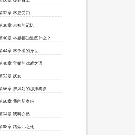
第28章 捉弄晋王
第32章 林昱受罚
第36章 未知的记忆
第40章 林昱都知道些什么？
第44章 林予绡的身世
第48章 宝娟的戏谑之语
第52章 妖女
第56章 屏风处的那抹狗影
后
第60章 我的新身份
第64章 我叫亦然
第68章 路絮儿之死