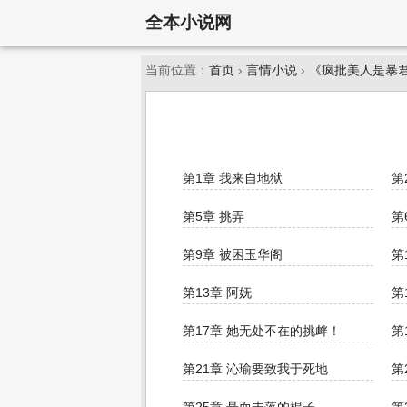
全本小说网
当前位置：
首页
›
言情小说
›
《疯批美人是暴
第1章 我来自地狱
第
第5章 挑弄
第
第9章 被困玉华阁
第
第13章 阿妩
第
第17章 她无处不在的挑衅！
第
第21章 沁瑜要致我于死地
第