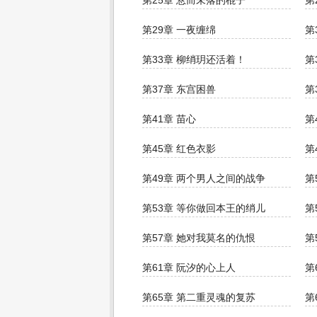
第25章 悬而未落的棍子
第
第29章 一夜缠绵
第
第33章 柳绡玥还活着！
第
第37章 东宫困兽
第
第41章 苗心
第
第45章 红色衣影
第
第49章 两个男人之间的战争
第
第53章 等你做回本王的绡儿
第
第57章 她对我莫名的仇恨
第
第61章 阮汐的心上人
第
第65章 第二重灵魂的复苏
第