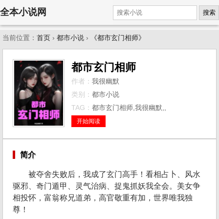
全本小说网
搜索
当前位置：
首页
›
都市小说
›
《都市玄门相师》
都市玄门相师
作者：
我很幽默
类别：
都市小说
TAG：
都市玄门相师,我很幽默,,
开始阅读
简介
被夺舍失败后，我成了玄门高手！看相占卜、风水
驱邪、奇门遁甲、灵气治病、捉鬼抓妖我全会。美女争
相投怀，富翁称兄道弟，高官敬重有加，世界唯我独
尊！