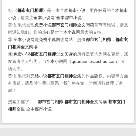
①:《
都市玄门相师
》是一本
全本都市小说
。更多好看的
全本都市
小说
，请关注
全本小说网
“
全本都市小说
”。
②:如果您发现
免费小说
都市玄门相师
全文阅读
章节有错误，请及
时通知我们。您的热心是对
全本小说
网最大的支持。
③:
全本小说网
是
免费小说阅读网
站，提供
都市玄门相师
，
都市玄
门相师
全文阅读
④:
免费小说
都市玄门相师
全文阅读
的所有章节均为网友更新，属
发布者个人行为，与
全本小说
网（
quanben-xiaoshuo.com
）立
场无关。
⑤:如果您对
完结小说
都市玄门相师
全集
的作品版权、内容等方面
有质疑，请及时与我们联系，我们将在第一时间进行处理，谢
谢！
搜索关键字——
都市玄门相师
都市玄门相师
全文阅读
都市玄门
相师
全集
全本都市小说