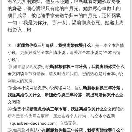
有名无实的婚姻。他从未碰她，眼底藏着对她残废身躯
的嫌恶，满心满眼只有他的白月光。她熬尽心血做出的
项目成果，被他随手拿去送给归来的白月光，还轻飘飘
一句：“我是为你好。”那一刻，温瑜彻底心死。她递上离
婚协议，房...
①:《
断腿救你换三年冷落，我提离婚你哭什么
》是一本
全本言情
小说
。更多好看的
全本言情小说
，请关注
全本小说网
“
全本言情
小说
”。
②:如果您发现
免费小说
断腿救你换三年冷落，我提离婚你哭什么
全文阅读
章节有错误，请及时通知我们。您的热心是对
全本小说
网最大的支持。
③:
全本小说网
是
免费小说阅读网
站，提供
断腿救你换三年冷落，
我提离婚你哭什么
，
断腿救你换三年冷落，我提离婚你哭什么
全
文阅读
④:
免费小说
断腿救你换三年冷落，我提离婚你哭什么
全文阅读
的
所有章节均为网友更新，属发布者个人行为，与
全本小说
网
（
quanben-xiaoshuo.com
）立场无关。
⑤:如果您对
完结小说
断腿救你换三年冷落，我提离婚你哭什么
全