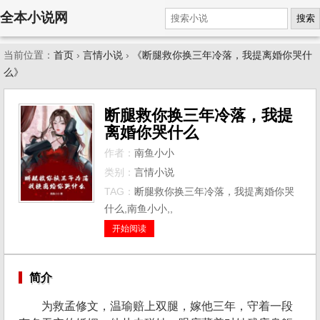
全本小说网
搜索
当前位置：
首页
›
言情小说
›
《断腿救你换三年冷落，我提离婚你哭什
么》
断腿救你换三年冷落，我提
离婚你哭什么
作者：
南鱼小小
类别：
言情小说
TAG：
断腿救你换三年冷落，我提离婚你哭
什么,南鱼小小,,
开始阅读
简介
为救孟修文，温瑜赔上双腿，嫁他三年，守着一段