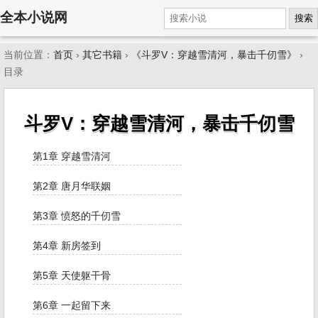
全本小说网
搜索
当前位置：
首页
›
其它书籍
›
《斗罗V：穿越雪清河，暴击千仞雪》
›
目录
斗罗V：穿越雪清河，暴击千仞雪
第1章 穿越雪清河
第2章 唐月华联姻
第3章 愤怒的千仞雪
第4章 新房签到
第5章 天使躯干骨
第6章 一起留下来