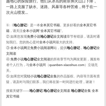
越地心的探险旅行。他们从冰岛的斯奈弗火山口下降，
一路上克服了缺水、迷路、风暴等各种苦难，终于在一
次火山喷发...
①:《
地心游记
》是一本
全本其它书籍
。更多好看的
全本其它书
籍
，请关注
全本小说网
“
全本其它书籍
”。
②:如果您发现
免费小说
地心游记
全文阅读
章节有错误，请及时通
知我们。您的热心是对
全本小说
网最大的支持。
③:
全本小说网
是
免费小说阅读网
站，提供
地心游记
，
地心游记
全
文阅读
④:
免费小说
地心游记
全文阅读
的所有章节均为网友更新，属发布
者个人行为，与
全本小说
网（
quanben-xiaoshuo.com
）立场无
关。
⑤:如果您对
完结小说
地心游记
全集
的作品版权、内容等方面有质
疑，请及时与我们联系，我们将在第一时间进行处理，谢谢！
搜索关键字——
地心游记
地心游记
全文阅读
地心游记
全集
全本
其它书籍