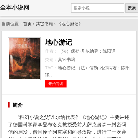
全本小说网
搜索
当前位置：
首页
›
其它书籍
›
《地心游记》
地心游记
作者：
（法）儒勒·凡尔纳著；陈阳译
类别：
其它书籍
TAG：
地心游记,（法）儒勒·凡尔纳著；陈阳
译,,
开始阅读
简介
“科幻小说之父”凡尔纳代表作《地心游记》主要讲述
了德国科学家李登布洛克教授受前人萨克努森一封密码
信的启发，偕同侄子阿克塞和向导汉斯，进行了一次穿