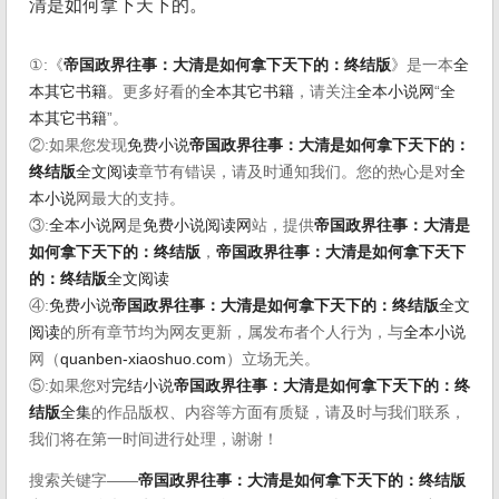
清是如何拿下天下的。
①:《
帝国政界往事：大清是如何拿下天下的：终结版
》是一本
全
本其它书籍
。更多好看的
全本其它书籍
，请关注
全本小说网
“
全
本其它书籍
”。
②:如果您发现
免费小说
帝国政界往事：大清是如何拿下天下的：
终结版
全文阅读
章节有错误，请及时通知我们。您的热心是对
全
本小说
网最大的支持。
③:
全本小说网
是
免费小说阅读网
站，提供
帝国政界往事：大清是
如何拿下天下的：终结版
，
帝国政界往事：大清是如何拿下天下
的：终结版
全文阅读
④:
免费小说
帝国政界往事：大清是如何拿下天下的：终结版
全文
阅读
的所有章节均为网友更新，属发布者个人行为，与
全本小说
网（
quanben-xiaoshuo.com
）立场无关。
⑤:如果您对
完结小说
帝国政界往事：大清是如何拿下天下的：终
结版
全集
的作品版权、内容等方面有质疑，请及时与我们联系，
我们将在第一时间进行处理，谢谢！
搜索关键字——
帝国政界往事：大清是如何拿下天下的：终结版