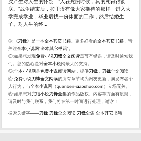
次产生对人生的怀疑：“人在死的时候，真的死得很彻
底。”战争结束后，拉里没有像大家期待的那样，进入大
学完成学业，毕业后找一份体面的工作，然后结婚生
子。对人生的终...
①:《
刀锋
》是一本
全本其它书籍
。更多好看的
全本其它书籍
，请
关注
全本小说网
“
全本其它书籍
”。
②:如果您发现
免费小说
刀锋
全文阅读
章节有错误，请及时通知我
们。您的热心是对
全本小说
网最大的支持。
③:
全本小说网
是
免费小说阅读网
站，提供
刀锋
，
刀锋
全文阅读
④:
免费小说
刀锋
全文阅读
的所有章节均为网友更新，属发布者个
人行为，与
全本小说
网（
quanben-xiaoshuo.com
）立场无关。
⑤:如果您对
完结小说
刀锋
全集
的作品版权、内容等方面有质疑，
请及时与我们联系，我们将在第一时间进行处理，谢谢！
搜索关键字——
刀锋
刀锋
全文阅读
刀锋
全集
全本其它书籍