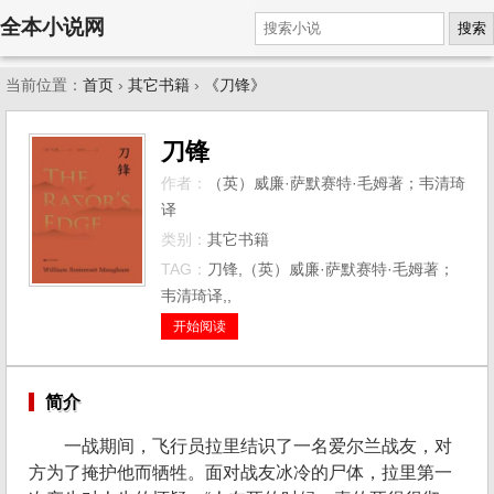
全本小说网
搜索
当前位置：
首页
›
其它书籍
›
《刀锋》
刀锋
作者：
（英）威廉·萨默赛特·毛姆著；韦清琦
译
类别：
其它书籍
TAG：
刀锋,（英）威廉·萨默赛特·毛姆著；
韦清琦译,,
开始阅读
简介
一战期间，飞行员拉里结识了一名爱尔兰战友，对
方为了掩护他而牺牲。面对战友冰冷的尸体，拉里第一