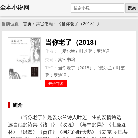
全本小说网
搜索
当前位置：
首页
›
其它书籍
›
《当你老了（2018）》
当你老了（2018）
作者：
（爱尔兰）叶芝著；罗池译
类别：
其它书籍
TAG：
当你老了（2018）,（爱尔兰）叶芝
著；罗池译,,
开始阅读
简介
《当你老了》是爱尔兰诗人叶芝一生的爱情诗选，
选自他的诗集《路口》《玫瑰》《苇中的风》《七座森
林》《绿盔》《责任》《柯尔的野天鹅》《麦克·罗巴蒂