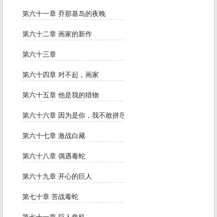
第六十一章 乔那基岛的夜晚
第六十二章 画家的新作
第六十三章
第六十四章 对不起，画家
第六十五章 他是我的猎物
第六十六章 因为是你，我不敢拼尽全力
第六十七章 激战白藏
第六十八章 偶遇毒蛇
第六十九章 开心的巨人
第七十章 苦战毒蛇