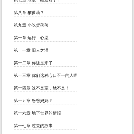
第七章 老板，咱发财了！
第八章 猫萝莉？
第九章 小吃货落落
第十章 远行，心愿
第十一章 旧人之泪
第十二章 你还是来了
第十三章 你们这种心口不一的人啊！
第十四章 这不是宠，绝不是！
第十五章 爸爸妈妈？
第十六章 地下世界的情报
第十七章 过去的故事