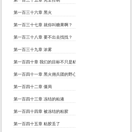
第一百三十五章 完全控制
第一百三十六章 黑火
第一百三十七章 就你叫糖果啊？
第一百三十八章 要不出去找找？
第一百三十九章 浓雾
第一百四十章 我们的目标不只是粘胶
第一百四十一章 黑火佣兵团的野心
第一百四十二章 僵局
第一百四十三章 冻结的粘液
第一百四十四章 被冻结的粘胶
第一百四十五章 粘胶丢了