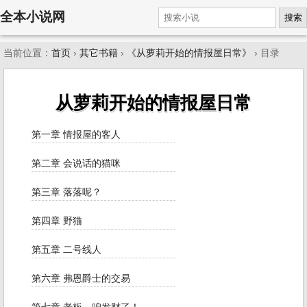
全本小说网
搜索
当前位置：
首页
›
其它书籍
›
《从萝莉开始的情报屋日常》
› 目录
从萝莉开始的情报屋日常
第一章 情报屋的客人
第二章 会说话的猫咪
第三章 落落呢？
第四章 野猫
第五章 二号线人
第六章 弗恩爵士的交易