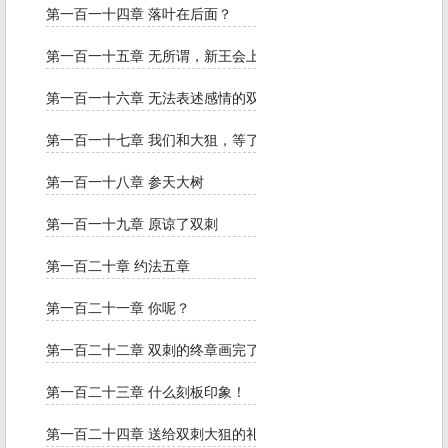
第一百一十四章 落叶在后面？
第一百一十五章 无所谓，新王会上钩
第一百一十六章 无法表述感情的双刺
第一百一十七章 我们和大狙，等了三年了
第一百一十八章 参天大树
第一百一十九章 原谅了双刺
第一百二十章 约法五章
第一百二十一章 你呢？
第一百二十二章 双刺的终章画完了
第一百二十三章 什么刻板印象！
第一百二十四章 送给双刺大狙的礼物