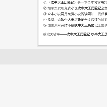
①:《
吹牛大王历险记
》是一本
全本其它书
②:如果您发现
免费小说
吹牛大王历险记
全
③:
全本小说网
是
免费小说阅读网
站，提供
④:
免费小说
吹牛大王历险记
全文阅读
的所
⑤:如果您对
完结小说
吹牛大王历险记
全集
搜索关键字——
吹牛大王历险记
吹牛大王