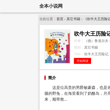
全本小说网
当前位置：
首页
›
其它书籍
›
《吹牛大王历险
吹牛大王历险
作者：
（德）鲁道尔夫·
类别：
其它书籍
TAG：
吹牛大王历险记,
开始阅读
简介
这是位高贵的男爵敏豪森，也是
腿的野兔，在海里看到了奶酪岛，月
来，顺带救...