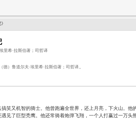
记》
记
埃里希·拉斯伯著；司哲译
（德）鲁道尔夫·埃里希·拉斯伯著；司哲译,,
名搞笑又机智的骑士。他曾跑遍全世界，还上月亮，下火山。他
亮遇见了巨型秃鹰。他还常骑着炮弹飞翔，一个人打赢过一万头