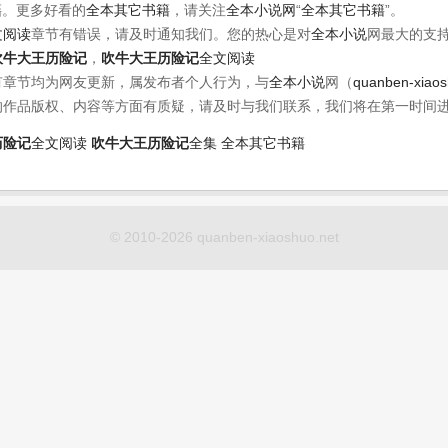
籍
。更多好看的
全本其它书籍
，请关注
全本小说网
“
全本其它书籍
”。
文阅读
章节有错误，请及时通知我们。您的热心是对
全本小说
网最大的支
吹牛大王历险记
，
吹牛大王历险记
全文阅读
有章节均为网友更新，属发布者个人行为，与
全本小说
网（
quanben-xiao
的作品版权、内容等方面有质疑，请及时与我们联系，我们将在第一时间
历险记
全文阅读
吹牛大王历险记
全集
全本其它书籍
© 2010-2026 quanben-xiaoshuo.net