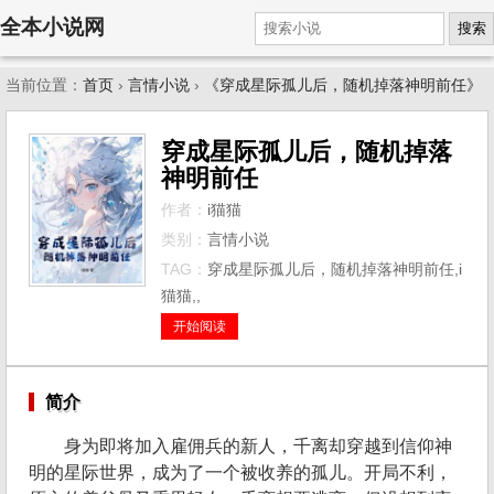
全本小说网
搜索
当前位置：
首页
›
言情小说
›
《穿成星际孤儿后，随机掉落神明前任》
穿成星际孤儿后，随机掉落
神明前任
作者：
i猫猫
类别：
言情小说
TAG：
穿成星际孤儿后，随机掉落神明前任,i
猫猫,,
开始阅读
简介
身为即将加入雇佣兵的新人，千离却穿越到信仰神
明的星际世界，成为了一个被收养的孤儿。开局不利，