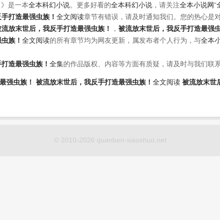
！
》是一本
全本科幻小说
。更多好看的
全本科幻小说
，请关注
全本小说网
“
反手打造最强虫族！
全文阅读
章节有错误，请及时通知我们。您的热心是
被流放末世后，我反手打造最强虫族！
，
被流放末世后，我反手打造最强
强虫族！
全文阅读
的所有章节均为网友更新，属发布者个人行为，与
全本
手打造最强虫族！
全集
的作品版权、内容等方面有质疑，请及时与我们联
最强虫族！
被流放末世后，我反手打造最强虫族！
全文阅读
被流放末世
© 2010-2026 quanben-xiaoshuo.net