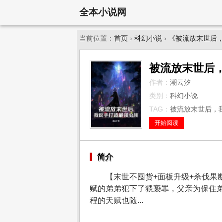
全本小说网
当前位置：
首页
›
科幻小说
›
《被流放末世后
被流放末世后
作者：
潮云汐
类别：
科幻小说
TAG：
被流放末世后，我
开始阅读
简介
【末世不囤货+面板升级+杀伐
赋的弟弟犯下了猥亵罪，父亲为保住
程的天赋也随...