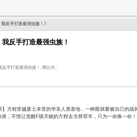
，我反手打造最强虫族！》
，我反手打造最强虫族！
反手打造最强虫族！,潮云汐,,
果断】方程穿越废土末世的华东人类基地，一睁眼就要被自己的战
弟弟，不惜让觉醒F级天赋的方程去当替罪羊，只为一命换一命