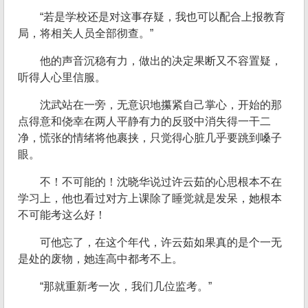
“若是学校还是对这事存疑，我也可以配合上报教育
局，将相关人员全部彻查。”
他的声音沉稳有力，做出的决定果断又不容置疑，
听得人心里信服。
沈武站在一旁，无意识地攥紧自己掌心，开始的那
点得意和侥幸在两人平静有力的反驳中消失得一干二
净，慌张的情绪将他裹挟，只觉得心脏几乎要跳到嗓子
眼。
不！不可能的！沈晓华说过许云茹的心思根本不在
学习上，他也看过对方上课除了睡觉就是发呆，她根本
不可能考这么好！
可他忘了，在这个年代，许云茹如果真的是个一无
是处的废物，她连高中都考不上。
“那就重新考一次，我们几位监考。”