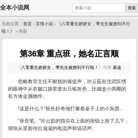
全本小说网
搜索
当前位置：
首页
›
言情小说
›
《八零重生娇娇女，季先生被撩到不行
啦！》
› 内容
第36章 重点班，她名正言顺
《
八零重生娇娇女，季先生被撩到不行啦！
》
作者:
慕途
忽略教导主任不耐烦的催促声，许云茹在沈武怔愣
的眼神中从衣服口袋里拿出只银灰色，比烟盒小两圈的
长方体金属物件。
“这是什么？”校长好奇地打量着桌子上的小东西。
“录音笔。”许云茹的指尖在上面的按钮上按了几下，
很快从里面传出滋滋的电流声和说话声。