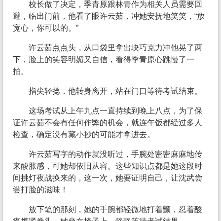
校长做了决定，季青原跟林青作为相关人员需要回
避，临出门前，他看了眼许云茹，冲她安抚地笑笑，“放
宽心，你可以的。”
许云茹点点头，从口袋里拿出块巧克力冲他晃了两
下，脸上的笑容明媚又自信，看得季青原心跳慢了一
拍。
指尖轻捻，他转身离开，站在门口等待考试结束。
这场考试从上午九点一直持续到晚上八点，为了保
证许云茹不会有任何作弊的机会，就连午饭都经过多人
检查，确定没有藏小抄的可能才拿进去。
许云茹写字的动作就没听过，手腕处密密麻麻地传
来酸胀感，可她却依旧从容。这些知识点都是她这段时
间挑灯夜战换来的，这一次，她要证明自己，让沈武尝
尝打脸的滋味！
放下笔的那刻，她的手腕都轻微地打着颤，忍着酸