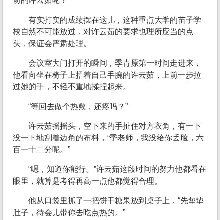
前的许云茹呢？
有实打实的成绩摆在这儿，这种重点大学的苗子学
校自然不可能放过，对许云茹的要求也理所应当的点
头，保证会严肃处理。
会议室大门打开的瞬间，季青原第一时间走进来，
他看向坐在椅子上捂着自己手腕的许云茹，上前一步拉
过她的手，不轻不重地揉捏起来。
“等回去做个热敷，还疼吗？”
许云茹摇摇头，空下来的手扯住对方衣角，有一下
没一下地刮着边角的布料，“季老师，我没给你丢脸，六
百一十二分呢。”
“嗯，知道你能行。”许云茹这段时间的努力他都看在
眼里，就算是考得再高一点他都觉得合理。
他从口袋里抓了一把饼干糖果放到桌子上，“先垫垫
肚子，待会儿带你去吃点热的。”