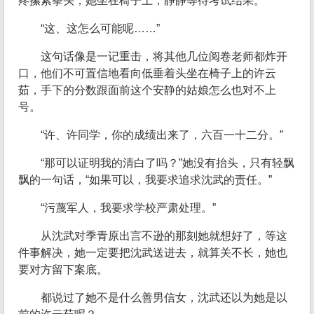
疼攥紧拳头，她坐在椅子上，静静等待考试结果。
“这、这怎么可能呢……”
这句话像是一记重击，将其他几位阅卷老师都炸开
口，他们不可置信地看向低垂着头坐在椅子上的许云
茹，手下的分数跟面前这个安静的姑娘怎么也对不上
号。
“许、许同学，你的成绩出来了，六百一十二分。”
“那可以证明我的清白了吗？”她没有抬头，只有轻飘
飘的一句话，“如果可以，我要求追求沈武的责任。”
“污蔑军人，我要求学校严肃处理。”
从沈武对季青原出言不逊的那刻她就想好了，等这
件事解决，她一定要把沈武送进去，就算关不长，她也
要对方留下案底。
都说过了她不是什么善男信女，沈武还以为她是以