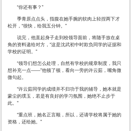
“你还有事？”
季青原点点头，指腹在她手腕的软肉上轻捏两下才
松开，“很快，给我五分钟。”
说完，他直起身子走到校领导面前，将随手放在桌
角的资料递给对方，“这是沈武初中时欺负同学的证据和
学校的证明。”
“领导们想怎么处理，自然有学校的规章制度，我只
想补充一点——”他顿了顿，看向一旁的许云茹，嘴角微
微勾起。
“许云茹同学的成绩并不归功于我的辅导，她本就是
蒙尘的璞玉，若是有良好的学习氛围，她绝不止步于
此。”
“重点班，她名正言顺，所以，还请学校将属于她的
资格，还给她。”