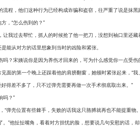
的流程，他们这种行为已经构成诈骗和盗窃，往严重了说是抹黑
方，“怎么伤到的？”
，让我过去帮忙，抓人的时候抢了他一把刀，没想到袖口里还藏
还是能从对方的话里想象到当时的凶险和紧张。
伤吗？宋姨说你是因为养伤才回来的，可为什么感觉你一点受伤
见面的第一个晚上还踩着他的肩膀翻窗，她顿时紧张起来，“我
已经好得差不多了，只不过弹壳需要再做一次手术彻底取出来。”
响吗？”
瞒，“弹壳位置有些棘手，失败的话我这只胳膊就再也不能提重物。
了。”他扯扯嘴角，看着对方担忧的脸，想要说几句安慰的话，