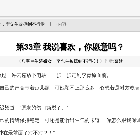
女，季先生被撩到不行啦！》
› 内容
第33章 我说喜欢，你愿意吗？
《
八零重生娇娇女，季先生被撩到不行啦！
》
作者:
慕途
负过，许云茹放下电话，一步一步走到季青原面前。
见自己的声音带着点儿颤，可她顾不上那么多，心想若是对方敢
迟疑道：“原来的伤口撕裂了。”
自己的情绪保持稳定，可还是能听出生气的味道，“你怎么跟我保证
冲在最前面了对不对？！”