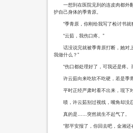
一想到在医院见到的连皮肉都外
护自己身体的季青原。
“季青原，你刚给我写了检讨书就
“云茹，我伤口疼。”
话没说完就被季青原打断，她对
我做什么？”
“伤口都处理好了，可我还是疼。
许云茹向来吃软不吃硬，若是季
平时正经严肃时看不出来，现下
啧，许云茹别过视线，嘴角却没
真的是……突然就生不起气了。
“那平安报了，你回去吧，金湘还