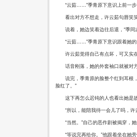
“云茹……”季青原下意识上前一
看出对方不想走，许云茹勾唇笑笑
说着，她边笑着边往后退，“季同
“云茹……”季青原下意识跟着她
许云茹觉得自己有点坏，可又实在
话音刚落，她的外套袖口就被对方
说完，季青原的脸整个红到耳根
脸红了。”
这下再怎么迟钝的人也看出她是
“所以，能陪我待一会儿了吗，许
“当然。”自己的恶作剧被揭穿，
“等说完再给你。”他跟着坐在她