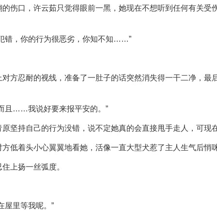
翻的伤口，许云茹只觉得眼前一黑，她现在不想听到任何有关受
犯错，你的行为很恶劣，你知不知……”
上对方忍耐的视线，准备了一肚子的话突然消失得一干二净，最后
而且……我说好要来报平安的。”
青原坚持自己的行为没错，说不定她真的会直接甩手走人，可现
对方低着头小心翼翼地看她，活像一直大型犬惹了主人生气后悄
忍住上扬一丝弧度。
在屋里等我呢。”