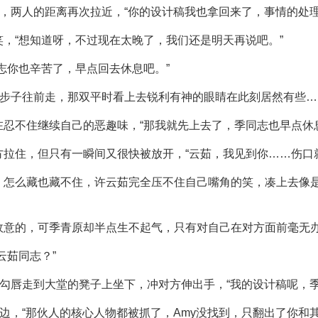
步，两人的距离再次拉近，“你的设计稿我也拿回来了，事情的处
，“想知道呀，不过现在太晚了，我们还是明天再说吧。”
志你也辛苦了，早点回去休息吧。”
的步子往前走，那双平时看上去锐利有神的眼睛在此刻居然有些
忍不住继续自己的恶趣味，“那我就先上去了，季同志也早点休息
拉住，但只有一瞬间又很快被放开，“云茹，我见到你……伤口
，怎么藏也藏不住，许云茹完全压不住自己嘴角的笑，凑上去像是
故意的，可季青原却半点生不起气，只有对自己在对方面前毫无
云茹同志？”
她勾唇走到大堂的凳子上坐下，冲对方伸出手，“我的设计稿呢，季
旁边，“那伙人的核心人物都被抓了，Amy没找到，只翻出了你和