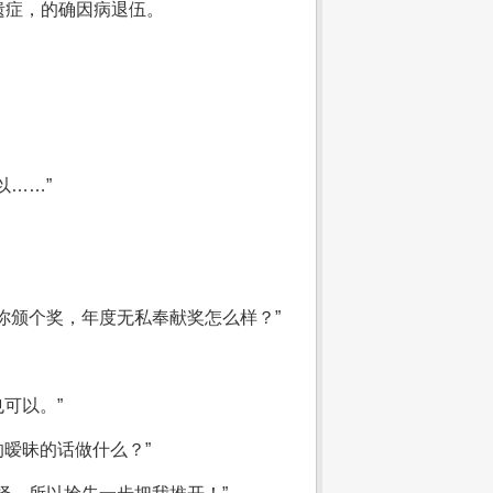
遗症，的确因病退伍。
以……”
你颁个奖，年度无私奉献奖怎么样？”
可以。”
的暧昧的话做什么？”