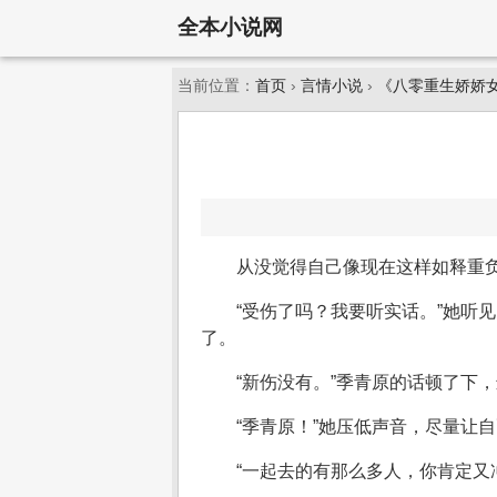
全本小说网
当前位置：
首页
›
言情小说
›
《八零重生娇娇
从没觉得自己像现在这样如释重
“受伤了吗？我要听实话。”她听
了。
“新伤没有。”季青原的话顿了下，
“季青原！”她压低声音，尽量让
“一起去的有那么多人，你肯定又