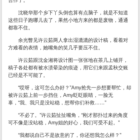
合作了。
沈晓华那个乡下丫头倒也算有点脑子，就是不知道
这些日子跑哪儿去了，果然小地方来的都是废物，通通
都靠不住。
余光瞥见许云茹两人拿出湿漉漉的设计稿，看着对
方难看的表情，她嘴角的笑几乎要压不住。
许云茹跟沈金湘将设计图一张张地在茶几上铺开，
稿子各处都有被水渍晕染的痕迹，用它们来跟孟秋交账
已经是不可能了。
“哎呀，这可怎么办好？”Amy抢先一步想要帮忙，却
被许云茹上前一步挡住，Amy眨眨眼睛，一脸无
辜，“我、我只是没站稳，想帮你们补救……”
“不必了。”许云茹扯扯嘴角，“刚才那扑过来的角度
可不像是没站稳，Amy姐的好心，我们可受不起。”
“我都说自己不是故意的了，你还想我怎么样？”