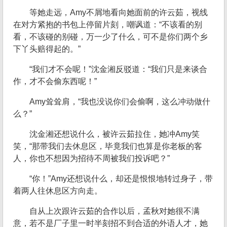
等她走远，Amy不屑地看向她面前的许云茹，视线
在对方紧抱的书包上停留片刻，嘲讽道：“不该看的别
看，不该碰的别碰，万一少了什么，可不是你们两个乡
下丫头赔得起的。”
“我们才不会呢！”沈金湘反驳道：“我们只是来谈合
作，才不会偷东西呢！”
Amy耸耸肩，“我也没说你们会偷啊，这么冲动做什
么？”
沈金湘还想说什么，被许云茹拉住，她冲Amy笑
笑，“那带我们去休息区，毕竟我们也算是你老板的客
人，你也不想因为招待不周被我们投诉吧？”
“你！”Amy还想说什么，却还是恨恨地转过身子，带
着两人往休息区方向走。
自从上次跟许云茹的合作以后，孟秋对她很不满
意，若不是厂子里一时半刻招不到合适的外语人才，她