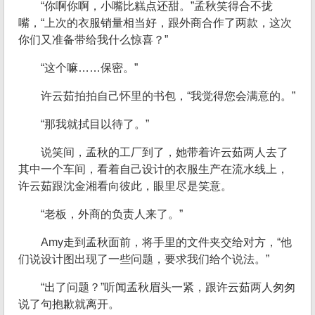
“你啊你啊，小嘴比糕点还甜。”孟秋笑得合不拢
嘴，“上次的衣服销量相当好，跟外商合作了两款，这次
你们又准备带给我什么惊喜？”
“这个嘛……保密。”
许云茹拍拍自己怀里的书包，“我觉得您会满意的。”
“那我就拭目以待了。”
说笑间，孟秋的工厂到了，她带着许云茹两人去了
其中一个车间，看着自己设计的衣服生产在流水线上，
许云茹跟沈金湘看向彼此，眼里尽是笑意。
“老板，外商的负责人来了。”
Amy走到孟秋面前，将手里的文件夹交给对方，“他
们说设计图出现了一些问题，要求我们给个说法。”
“出了问题？”听闻孟秋眉头一紧，跟许云茹两人匆匆
说了句抱歉就离开。