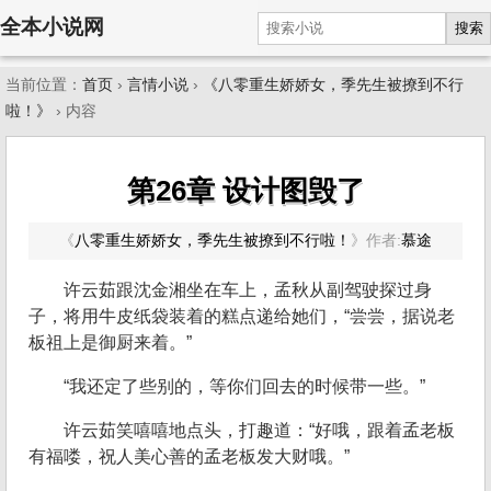
全本小说网
搜索
当前位置：
首页
›
言情小说
›
《八零重生娇娇女，季先生被撩到不行
啦！》
› 内容
第26章 设计图毁了
《
八零重生娇娇女，季先生被撩到不行啦！
》
作者:
慕途
许云茹跟沈金湘坐在车上，孟秋从副驾驶探过身
子，将用牛皮纸袋装着的糕点递给她们，“尝尝，据说老
板祖上是御厨来着。”
“我还定了些别的，等你们回去的时候带一些。”
许云茹笑嘻嘻地点头，打趣道：“好哦，跟着孟老板
有福喽，祝人美心善的孟老板发大财哦。”