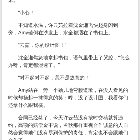
来。
“小心！”
不知道水温，许云茹拉着沈金湘飞快起身闪到一
旁，Amy磕倒在沙发上，水全都洒在了书包上。
“云茹，你的设计图！”
沈金湘焦急地拿起书包，语气里带上了哭腔，“怎么
办呀，肯定都湿透了。”
“对不起对不起，我不是故意的！”
Amy站在一旁一个劲儿地弯腰道歉，在没人看见的
时候却扬起一抹得意的笑：哼，没了设计图，我看你们
还拿什么跟我横。
合同已经签了，今天许云茹没有按时交稿就算违
约，高额的赔偿金不说，孟秋那样重视合作诚意的人自
然会觉得她们没有尽到保护的责任，肯定也不会跟她们