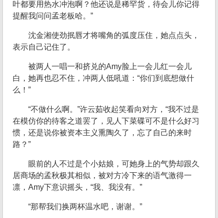
叶都要用热水冲泡啊？他还说是稀罕货，待会儿你记得
提醒我问问孟老板哈。”
沈金湘使劲抿唇才将嘴角的弧度压住，她点点头，
表示自己记住了。
被两人一唱一和挤兑的Amy脸上一会儿红一会儿
白，她再也忍不住，冲两人低吼道：“你们到底想做什
么！”
“不做什么啊。”许云茹收起笑看向对方，“我不过是
在模仿你的待客之道罢了，见人下菜碟可不是什么好习
惯，还是说你被资本主义熏陶久了，忘了自己的来时
路？”
眼前的人不过是个小姑娘，可她身上的气势却跟久
居商场的孟秋极其相似，被对方冷下来的语气激得一
凛，Amy下意识摇头，“我、我没有。”
“那帮我们换两杯温水吧，谢谢。”