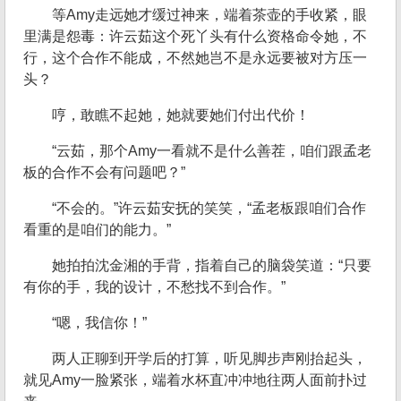
等Amy走远她才缓过神来，端着茶壶的手收紧，眼
里满是怨毒：许云茹这个死丫头有什么资格命令她，不
行，这个合作不能成，不然她岂不是永远要被对方压一
头？
哼，敢瞧不起她，她就要她们付出代价！
“云茹，那个Amy一看就不是什么善茬，咱们跟孟老
板的合作不会有问题吧？”
“不会的。”许云茹安抚的笑笑，“孟老板跟咱们合作
看重的是咱们的能力。”
她拍拍沈金湘的手背，指着自己的脑袋笑道：“只要
有你的手，我的设计，不愁找不到合作。”
“嗯，我信你！”
两人正聊到开学后的打算，听见脚步声刚抬起头，
就见Amy一脸紧张，端着水杯直冲冲地往两人面前扑过