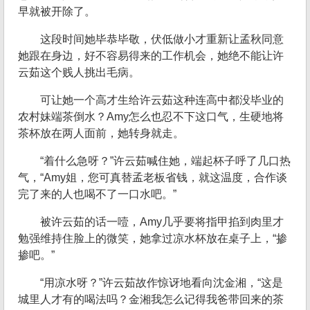
早就被开除了。
这段时间她毕恭毕敬，伏低做小才重新让孟秋同意
她跟在身边，好不容易得来的工作机会，她绝不能让许
云茹这个贱人挑出毛病。
可让她一个高才生给许云茹这种连高中都没毕业的
农村妹端茶倒水？Amy怎么也忍不下这口气，生硬地将
茶杯放在两人面前，她转身就走。
“着什么急呀？”许云茹喊住她，端起杯子呼了几口热
气，“Amy姐，您可真替孟老板省钱，就这温度，合作谈
完了来的人也喝不了一口水吧。”
被许云茹的话一噎，Amy几乎要将指甲掐到肉里才
勉强维持住脸上的微笑，她拿过凉水杯放在桌子上，“掺
掺吧。”
“用凉水呀？”许云茹故作惊讶地看向沈金湘，“这是
城里人才有的喝法吗？金湘我怎么记得我爸带回来的茶