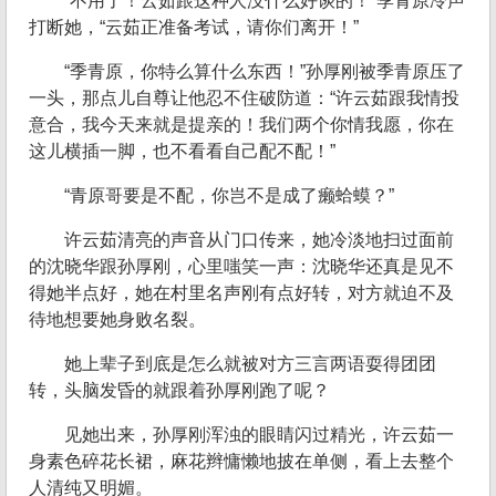
“不用了！云茹跟这种人没什么好谈的！”季青原冷声
打断她，“云茹正准备考试，请你们离开！”
“季青原，你特么算什么东西！”孙厚刚被季青原压了
一头，那点儿自尊让他忍不住破防道：“许云茹跟我情投
意合，我今天来就是提亲的！我们两个你情我愿，你在
这儿横插一脚，也不看看自己配不配！”
“青原哥要是不配，你岂不是成了癞蛤蟆？”
许云茹清亮的声音从门口传来，她冷淡地扫过面前
的沈晓华跟孙厚刚，心里嗤笑一声：沈晓华还真是见不
得她半点好，她在村里名声刚有点好转，对方就迫不及
待地想要她身败名裂。
她上辈子到底是怎么就被对方三言两语耍得团团
转，头脑发昏的就跟着孙厚刚跑了呢？
见她出来，孙厚刚浑浊的眼睛闪过精光，许云茹一
身素色碎花长裙，麻花辫慵懒地披在单侧，看上去整个
人清纯又明媚。