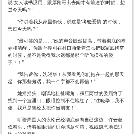
说‘女人读书没用，跟厚刚哥出去闯才有前途’的时候，想
过今天吗？”
“你哄着我从家里偷钱，说这是‘考验爱情’的时候，
想过今天吗？”
“最可笑的是……”她的声音陡然提高，带着彻底的嘲
弄和清醒，“你跟孙厚刚在村口商量着怎么把我家底掏空
的时候，是不是觉得我永远都是那个听你摆布的傻
子？！”
“我告诉你，沈晓华！从我看见你们抱在一起的那天
起，你那些鬼话，我一个字都不会再信！”
她摇摇头，嘲讽地扯扯嘴角，积压两世的委屈终于
找到一个宣泄口，眼眶控制不住地红了，“沈晓华，我不
傻，我只是曾经太把你当朋友！”
听着周围人的议论已经彻底倒向自己这边，许云茹
低着头，借着擦眼泪的机会满意勾唇，视线嫌恶地扫过