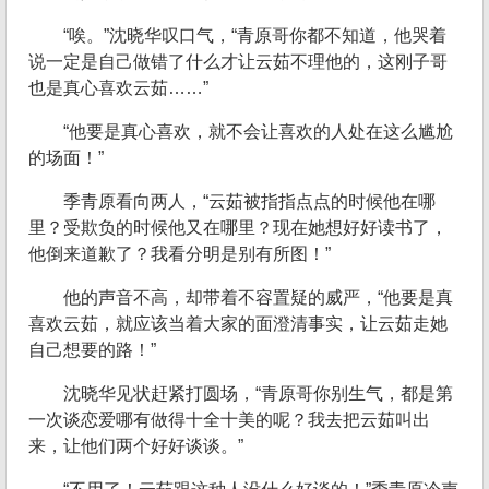
“唉。”沈晓华叹口气，“青原哥你都不知道，他哭着
说一定是自己做错了什么才让云茹不理他的，这刚子哥
也是真心喜欢云茹……”
“他要是真心喜欢，就不会让喜欢的人处在这么尴尬
的场面！”
季青原看向两人，“云茹被指指点点的时候他在哪
里？受欺负的时候他又在哪里？现在她想好好读书了，
他倒来道歉了？我看分明是别有所图！”
他的声音不高，却带着不容置疑的威严，“他要是真
喜欢云茹，就应该当着大家的面澄清事实，让云茹走她
自己想要的路！”
沈晓华见状赶紧打圆场，“青原哥你别生气，都是第
一次谈恋爱哪有做得十全十美的呢？我去把云茹叫出
来，让他们两个好好谈谈。”