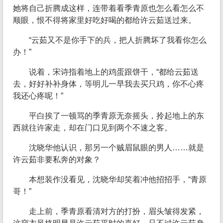
她将自己折腾成这样，连带着看季青原也怎么看怎么不
顺眼，恨不得将家里好吃好喝的都给许云茹送过来。
“云茹又不是你手下的兵，把人折腾坏了我看你怎么
办！”
说着，宋诗指着地上的鸡蛋跟饼干，“都给云茹送
去，好好补补身体，等明儿一早我去买只鸡，你不心疼
我还心疼呢！”
平白挨了一顿骂的季青原无奈摇头，拎起地上的东
西就往许家走，却在门口见到两个不速之客。
沈晓华他认识，那另一个贼眉鼠眼的男人……就是
许云茹非要私奔的对象？
本想装作没看见，沈晓华却笑着冲他招招手，“青原
哥！”
走上前，季青原看清对方的打扮，眉头皱得发紧，