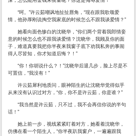
深，怎么能用金钱来衡量呢？你这是侮辱爱情！”
“呵。”许云茹嘲讽地扯扯唇角，“现在跟我歌颂爱
情，他孙厚刚说掏空我家底的时候怎么不跟我谈爱情？”
她看向面色惨白的沈晓华，“你们两个背着我郎情妾
意的时候怎么也不跟我谈爱情？沈晓华，我顾及你的面
子，难道真要我把你半夜来我窗子底下劝我私奔的事闹
得人尽皆知，你才知道后悔？！”
“你！你胡说什么？！”沈晓华后退几步，脸上尽是不
可置信，“我没有！”
许云茹犀利地质问，眼神陌生的让沈晓华觉得似乎
从来没有认识过对方，“你，你不是许云茹，你是谁？”
“我当然是许云茹，只不过，我不会再信你说的半句
话！”
她上前一步，视线紧紧盯着对方，她看着沈晓华，
仿佛在看一个陌生人，“你半夜趴我窗户，一遍遍跟我