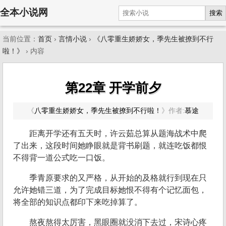
全本小说网
搜索
当前位置：
首页
›
言情小说
›
《八零重生娇娇女，季先生被撩到不行
啦！》
› 内容
第22章 开学前夕
《
八零重生娇娇女，季先生被撩到不行啦！
》
作者:
慕途
距离开学还有五天时，许云茹总算从题海战术中爬
了出来，这段时间她睁眼就是背书刷题，就连吃饭都恨
不得背一道公式吃一口饭。
季青原要求的又严格，从开始的及格就行到现在只
允许她错三道，为了完成目标她恨不得有个记忆面包，
将全部的知识点都印下来吃掉算了。
熬夜熬得太厉害，黑眼圈就没消下去过，宋诗心疼