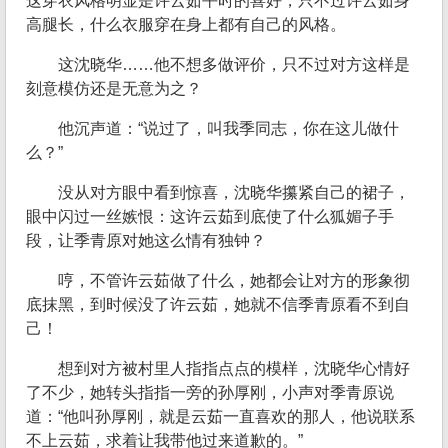
这穿衣风格明显是许云茹平时的喜好，只不过许云茹身
高腿长，什么衣服穿在身上都有自己的风格。
这沈晓华……他不想多做评价，只不过对方这样是
刻意模仿还是无意为之？
他沉声道：“说过了，叫我季同志，你在这儿做什
么？”
没从对方眼中看到惊喜，沈晓华攥紧自己的裙子，
眼中闪过一丝嫉恨：这许云茹到底使了什么狐媚子手
段，让季青原对她这么情有独钟？
哼，不管许云茹做了什么，她都会让对方的形象彻
底抹黑，到时候没了许云茹，她就不信季青原看不到自
己！
想到对方被村里人指指点点的模样，沈晓华心情好
了不少，她转头指指一旁的孙厚刚，小声对季青原说
道：“他叫孙厚刚，就是云茹一直喜欢的那人，他说联系
不上云茹，求着让我带他过来道歉的。”