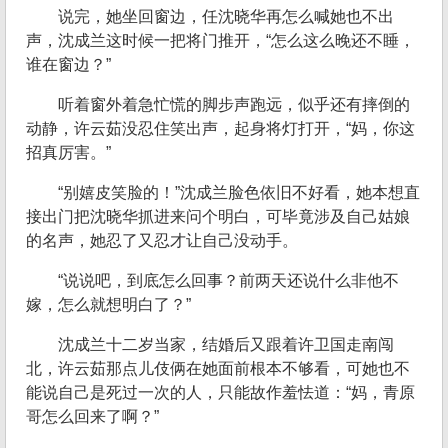
说完，她坐回窗边，任沈晓华再怎么喊她也不出
声，沈成兰这时候一把将门推开，“怎么这么晚还不睡，
谁在窗边？”
听着窗外着急忙慌的脚步声跑远，似乎还有摔倒的
动静，许云茹没忍住笑出声，起身将灯打开，“妈，你这
招真厉害。”
“别嬉皮笑脸的！”沈成兰脸色依旧不好看，她本想直
接出门把沈晓华抓进来问个明白，可毕竟涉及自己姑娘
的名声，她忍了又忍才让自己没动手。
“说说吧，到底怎么回事？前两天还说什么非他不
嫁，怎么就想明白了？”
沈成兰十二岁当家，结婚后又跟着许卫国走南闯
北，许云茹那点儿伎俩在她面前根本不够看，可她也不
能说自己是死过一次的人，只能故作羞怯道：“妈，青原
哥怎么回来了啊？”