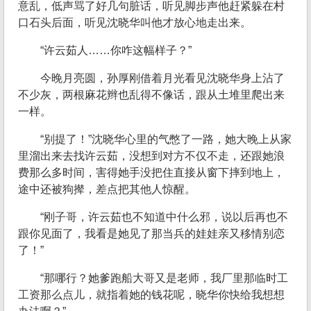
意乱，低声骂了好几句脏话，听见脚步声他赶紧躲在村
口石头后面，听见沈晓华叫他才放心地走出来。
“许云茹人……你咋这幅样子？”
今晚月亮圆，孙厚刚借着月光看见沈晓华身上沾了
不少灰，两根麻花辫也乱得不像话，跟从土堆里爬出来
一样。
“别提了！”沈晓华心里的气憋了一路，她大晚上从家
里溜出来去找许云茹，没想到对方不仅不走，还跟她浪
费那么多时间，害得她手没把住直接从窗下摔到地上，
途中还被狗撵，差点把其他人惊醒。
“刚子哥，许云茹也不知道中什么邪，说以后再也不
跟你见面了，我看是她见了那当兵的娃娃亲又移情别恋
了！”
“那哪行？她爹跑船大哥又是老师，我厂里那临时工
工资那么点儿，就指着她的钱花呢，晓华你快给我想想