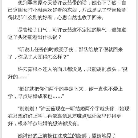
想到季青原今天替许云茹带的话，她心下了然：自
己这闺女打小就喜欢好看的东西，八成是见了季青原觉
得比那什么刚的好看，心思自然也收了回来。
尽管松了口气，可许云茹这不定性的脾气，谁知道
这丫头还能惹出什么祸？
“听说出任务的时候受了伤，部队给放了假就回来
了，你见了人觉得怎么样？”
许云茹根本连人的面儿都没见，只能胡乱点头，“挺
好的……”
“挺好就把你们两个的事定下来，你一直也不爱上
学，早点结婚成家也……”
“别别别！”许云茹现在一听结婚两个字就头疼，她现
在只想好好上学，再依靠信息差赚点钱让家里过得更
好，根本半点结婚的想法都没有。
她讨好的上前挽住沈成兰的胳膊，撒娇地晃了