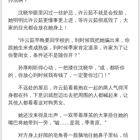
办法啊？”
沈晓华眼里闪过一丝妒忌，许云茹不就是会投胎，
她明明比许云茹更懂事更上进，等许云茹彻底毁了，大
家的目光都会放在她身上！
“许云茹早晚要回学校的，到时候我把她骗出来，你
跟她生米煮成熟饭，到时候季家肯定退亲，许家为了让
你娶闺女，条件还不是随你开？”
孙厚刚听得心动，一把搂住沈晓华，“成，都听你
的，你放心到时候我有钱了，一定娶你过门！”
不远处的屋后，许云茹看着抱在一起的两人气得浑
身都在抖，下意识就想迈出去把周围的人都喊起来，让
其他人都看看这对狗男女。
她还没来得及出声，一双带着厚茧的大掌捂住她的
嘴巴将她带到一旁，“嘘……是我，季青原。”
对方身上好闻的皂角香一股脑地往她鼻子里钻，结