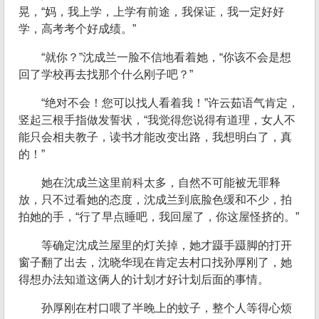
晃，“妈，我上学，上学有前途，我保证，我一定好好
学，高考考个好成绩。”
“就你？”沈成兰一脸不信地看着她，“你该不会是想
回了学校再去找那个什么刚子吧？”
“绝对不会！您可以找人看着我！”许云茹语气肯定，
竖起三根手指做发誓状，“我觉得您说得有道理，女人不
能只会相夫教子，读书才能改变出路，我想明白了，真
的！”
她在沈成兰这里前科太多，自然不可能被无罪释
放，只不过看她的态度，沈成兰到底脸色缓和不少，拍
拍她的手，“行了早点睡吧，我回屋了，你这屋怪挤的。”
等确定沈成兰屋里的灯关掉，她才蹑手蹑脚的打开
窗子翻了出去，沈晓华现在肯定去村口找孙厚刚了，她
得想办法知道这俩人的计划才好计划后面的事情。
孙厚刚在村口喂了半晚上的蚊子，整个人等得心烦