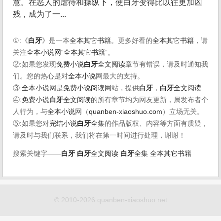
意。在恶人的虐待和操纵下，使白牙变得比以往更加凶
残，成为了一...
①:《
白牙
》是一本
全本其它书籍
。更多好看的
全本其它书籍
，请
关注
全本小说网
“
全本其它书籍
”。
②:如果您发现
免费小说
白牙
全文阅读
章节有错误，请及时通知我
们。您的热心是对
全本小说
网最大的支持。
③:
全本小说网
是
免费小说阅读网
站，提供
白牙
，
白牙
全文阅读
④:
免费小说
白牙
全文阅读
的所有章节均为网友更新，属发布者个
人行为，与
全本小说
网（
quanben-xiaoshuo.com
）立场无关。
⑤:如果您对
完结小说
白牙
全集
的作品版权、内容等方面有质疑，
请及时与我们联系，我们将在第一时间进行处理，谢谢！
搜索关键字——
白牙
白牙
全文阅读
白牙
全集
全本其它书籍
© 2010-2026 quanben-xiaoshuo.net