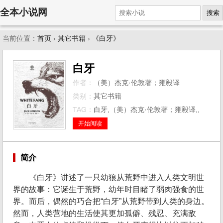
全本小说网
搜索
当前位置：
首页
›
其它书籍
›
《白牙》
白牙
作者：
（美）杰克·伦敦著；雍毅译
类别：
其它书籍
TAG：
白牙,（美）杰克·伦敦著；雍毅译,,
开始阅读
简介
《白牙》讲述了一只幼狼从荒野中进入人类文明世
界的故事：它诞生于荒野，幼年时目睹了弱肉强食的世
界。而后，偶然的巧合把“白牙”从荒野带到人类的身边。
然而，人类营地的生活使其更加孤僻、残忍、充满敌